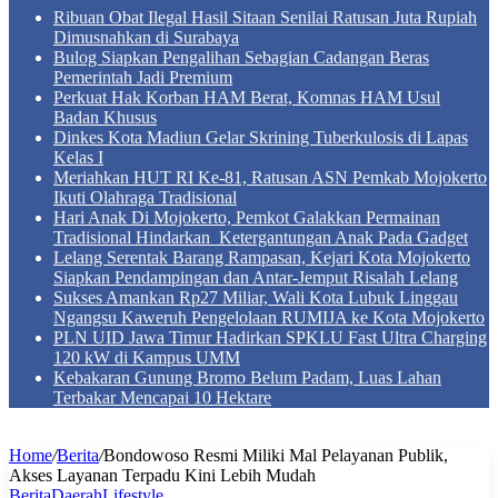
Ribuan Obat Ilegal Hasil Sitaan Senilai Ratusan Juta Rupiah
Dimusnahkan di Surabaya
Bulog Siapkan Pengalihan Sebagian Cadangan Beras
Pemerintah Jadi Premium
Perkuat Hak Korban HAM Berat, Komnas HAM Usul
Badan Khusus
Dinkes Kota Madiun Gelar Skrining Tuberkulosis di Lapas
Kelas I
Meriahkan HUT RI Ke-81, Ratusan ASN Pemkab Mojokerto
Ikuti Olahraga Tradisional
Hari Anak Di Mojokerto, Pemkot Galakkan Permainan
Tradisional Hindarkan Ketergantungan Anak Pada Gadget
Lelang Serentak Barang Rampasan, Kejari Kota Mojokerto
Siapkan Pendampingan dan Antar-Jemput Risalah Lelang
Sukses Amankan Rp27 Miliar, Wali Kota Lubuk Linggau
Ngangsu Kaweruh Pengelolaan RUMIJA ke Kota Mojokerto
PLN UID Jawa Timur Hadirkan SPKLU Fast Ultra Charging
120 kW di Kampus UMM
Kebakaran Gunung Bromo Belum Padam, Luas Lahan
Terbakar Mencapai 10 Hektare
Home
/
Berita
/
Bondowoso Resmi Miliki Mal Pelayanan Publik,
Akses Layanan Terpadu Kini Lebih Mudah
Berita
Daerah
Lifestyle