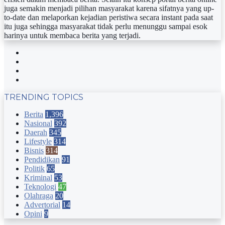
juga semakin menjadi pilihan masyarakat karena sifatnya yang up-
to-date dan melaporkan kejadian peristiwa secara instant pada saat
itu juga sehingga masyarakat tidak perlu menunggu sampai esok
harinya untuk membaca berita yang terjadi.
Facebook
Twitter
YouTube
Instagram
TRENDING TOPICS
Berita
1,396
Nasional
392
Daerah
345
Lifestyle
314
Bisnis
314
Pendidikan
91
Politik
65
Kriminal
53
Teknologi
47
Olahraga
20
Advertorial
14
Opini
9