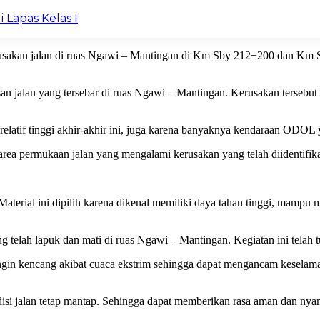
 Lapas Kelas I
sakan jalan di ruas Ngawi – Mantingan di Km Sby 212+200 dan Km Sby
an jalan yang tersebar di ruas Ngawi – Mantingan. Kerusakan tersebut
relatif tinggi akhir-akhir ini, juga karena banyaknya kendaraan ODOL y
rea permukaan jalan yang mengalami kerusakan yang telah diidentifik
erial ini dipilih karena dikenal memiliki daya tahan tinggi, mampu m
 telah lapuk dan mati di ruas Ngawi – Mantingan. Kegiatan ini telah t
gin kencang akibat cuaca ekstrim sehingga dapat mengancam keselamat
si jalan tetap mantap. Sehingga dapat memberikan rasa aman dan nyam