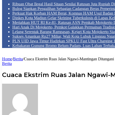
Ribuan Obat Ilegal Hasil Sitaan Senilai Ratusan Juta Rupiah 
Bulog Siapkan Pengalihan Sebagian Cadangan Beras Pemerint
Perkuat Hak Korban HAM Berat, Komnas HAM Usul Badan 
Dinkes Kota Madiun Gelar Skrining Tuberkulosis di Lapas Kel
Meriahkan HUT RI Ke-81, Ratusan ASN Pemkab Mojokerto Iku
Hari Anak Di Mojokerto, Pemkot Galakkan Permainan Tradis
Lelang Serentak Barang Rampasan, Kejari Kota Mojokerto Si
Sukses Amankan Rp27 Miliar, Wali Kota Lubuk Linggau Nga
PLN UID Jawa Timur Hadirkan SPKLU Fast Ultra Chargin
Kebakaran Gunung Bromo Belum Padam, Luas Lahan Terbaka
Home
/
Berita
/
Cuaca Ekstrim Ruas Jalan Ngawi-Mantingan Ditangani
Berita
Cuaca Ekstrim Ruas Jalan Ngawi-