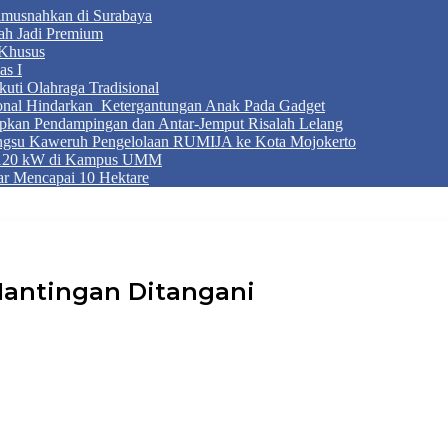
Dimusnahkan di Surabaya
ah Jadi Premium
Khusus
as I
ti Olahraga Tradisional
ional Hindarkan Ketergantungan Anak Pada Gadget
apkan Pendampingan dan Antar-Jemput Risalah Lelang
ngsu Kaweruh Pengelolaan RUMIJA ke Kota Mojokerto
g 120 kW di Kampus UMM
r Mencapai 10 Hektare
Mantingan Ditangani