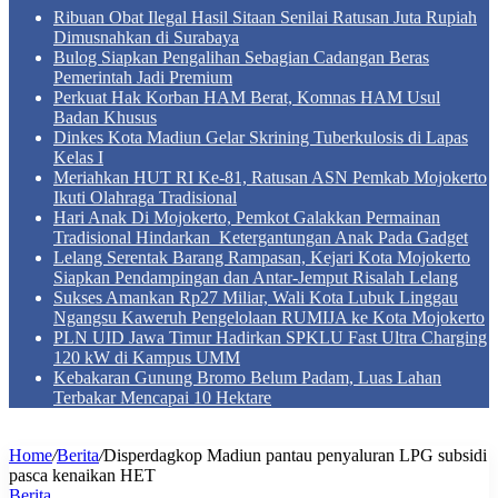
Ribuan Obat Ilegal Hasil Sitaan Senilai Ratusan Juta Rupiah
Dimusnahkan di Surabaya
Bulog Siapkan Pengalihan Sebagian Cadangan Beras
Pemerintah Jadi Premium
Perkuat Hak Korban HAM Berat, Komnas HAM Usul
Badan Khusus
Dinkes Kota Madiun Gelar Skrining Tuberkulosis di Lapas
Kelas I
Meriahkan HUT RI Ke-81, Ratusan ASN Pemkab Mojokerto
Ikuti Olahraga Tradisional
Hari Anak Di Mojokerto, Pemkot Galakkan Permainan
Tradisional Hindarkan Ketergantungan Anak Pada Gadget
Lelang Serentak Barang Rampasan, Kejari Kota Mojokerto
Siapkan Pendampingan dan Antar-Jemput Risalah Lelang
Sukses Amankan Rp27 Miliar, Wali Kota Lubuk Linggau
Ngangsu Kaweruh Pengelolaan RUMIJA ke Kota Mojokerto
PLN UID Jawa Timur Hadirkan SPKLU Fast Ultra Charging
120 kW di Kampus UMM
Kebakaran Gunung Bromo Belum Padam, Luas Lahan
Terbakar Mencapai 10 Hektare
Home
/
Berita
/
Disperdagkop Madiun pantau penyaluran LPG subsidi
pasca kenaikan HET
Berita