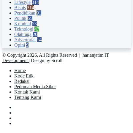
Lifestyle
314
Bisnis
314
Pendidikan
91
Politik
65
Kriminal
53
Teknologi
47
Olahraga
20
Advertorial
14
Opini
9
© Copyright 2026, All Rights Reserved |
harianjatim IT
Development
| Design by Scroll
Home
Kode Etik
Redaksi
Pedoman Media Siber
Kontak Kami
Tentang Kami
Facebook
Twitter
YouTube
Instagram