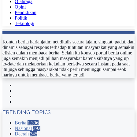
Olahraga
Opini
Pendidikan
Politik
Teknologi
Konten berita harianjatim.net ditulis secara tajam, singkat, padat, dan
dinamis sebagai respons terhadap tuntutan masyarakat yang semakin
efisien dalam membaca berita. Selain itu konsep portal berita online
juga semakin menjadi pilihan masyarakat karena sifatnya yang up-
to-date dan melaporkan kejadian peristiwa secara instant pada saat
itu juga sehingga masyarakat tidak perlu menunggu sampai esok
harinya untuk membaca berita yang terjadi.
Facebook
Twitter
YouTube
Instagram
TRENDING TOPICS
Berita
1,396
Nasional
392
Daerah
345