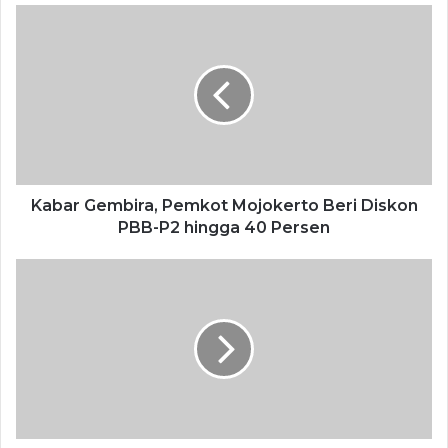
7 August 2026
​”DJKA menegaskan dukungannya terhadap inisiatif ini,
mengingat kemacetan di Kota Surabaya semakin menjadi
tantangan,” tambahnya. ( wa/ar)
Kabar Gembira, Pemkot Mojokerto Beri Diskon
di Surabaya
Inggris Dukung
PBB-P2 hingga 40 Persen
Pengembangan Transportasi Publik Berbasis
Rel