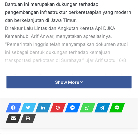
Bantuan ini merupakan dukungan terhadap
pengembangan infrastruktur perkeretaapian yang modern
dan berkelanjutan di Jawa Timur.
​Direktur Lalu Lintas dan Angkutan Kereta Api DJKA
Kemenhub, Arif Anwar, menyatakan apresiasinya.
“Pemerintah Inggris telah menyampaikan dokumen studi
ini sebagai bentuk dukungan terhadap kemajuan
transportasi perkotaan di Surabaya,” ujar Arif.sabtu 16/8
​Studi tersebut diharapkan menjadi acuan penting bagi
Show More
Pemerintah Provinsi Jawa Timur dan Pemerintah Kota
Surabaya dalam membangun sistem transportasi yang
komprehensif. Arif juga menekankan bahwa layanan kereta
api perkotaan dapat menjadi solusi untuk mengatasi
kemacetan di Surabaya.
Related Articles