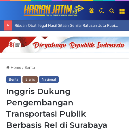
Log
Switch
Searc
M
In
skin
for
Ribuan Obat Ilegal Hasil Sitaan Senilai Ratusan Juta Rupiah Dimusnahkan di Surabaya
Home
/
Berita
Berita
Bisnis
Nasional
Inggris Dukung
Pengembangan
Transportasi Publik
Berbasis Rel di Surabaya