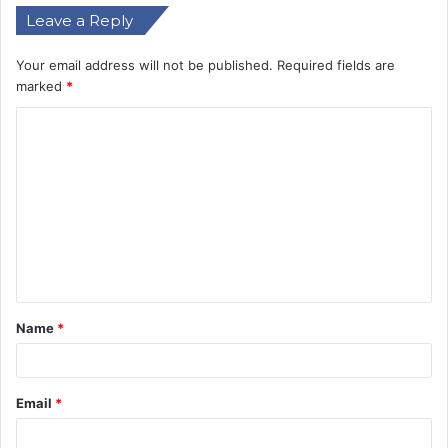
Leave a Reply
Your email address will not be published.
Required fields are
marked
*
C
o
m
m
e
n
t
Name
*
*
Email
*