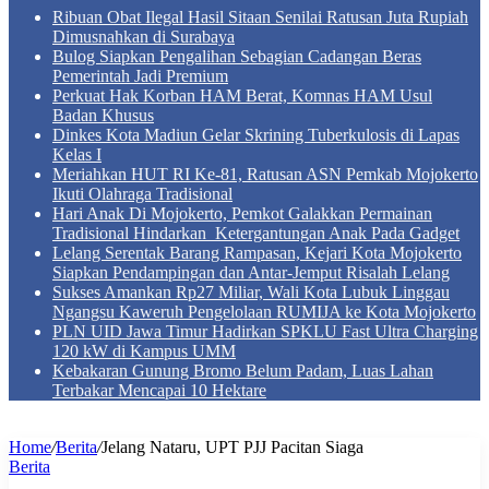
Ribuan Obat Ilegal Hasil Sitaan Senilai Ratusan Juta Rupiah
Dimusnahkan di Surabaya
Bulog Siapkan Pengalihan Sebagian Cadangan Beras
Pemerintah Jadi Premium
Perkuat Hak Korban HAM Berat, Komnas HAM Usul
Badan Khusus
Dinkes Kota Madiun Gelar Skrining Tuberkulosis di Lapas
Kelas I
Meriahkan HUT RI Ke-81, Ratusan ASN Pemkab Mojokerto
Ikuti Olahraga Tradisional
Hari Anak Di Mojokerto, Pemkot Galakkan Permainan
Tradisional Hindarkan Ketergantungan Anak Pada Gadget
Lelang Serentak Barang Rampasan, Kejari Kota Mojokerto
Siapkan Pendampingan dan Antar-Jemput Risalah Lelang
Sukses Amankan Rp27 Miliar, Wali Kota Lubuk Linggau
Ngangsu Kaweruh Pengelolaan RUMIJA ke Kota Mojokerto
PLN UID Jawa Timur Hadirkan SPKLU Fast Ultra Charging
120 kW di Kampus UMM
Kebakaran Gunung Bromo Belum Padam, Luas Lahan
Terbakar Mencapai 10 Hektare
Home
/
Berita
/
Jelang Nataru, UPT PJJ Pacitan Siaga
Berita