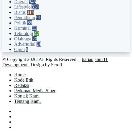
Daerah
345
Lifestyle
314
Bisnis
314
Pendidikan
91
Politik
65
Kriminal
53
Teknologi
47
Olahraga
20
Advertorial
14
Opini
9
© Copyright 2026, All Rights Reserved |
harianjatim IT
Development
| Design by Scroll
Home
Kode Etik
Redaksi
Pedoman Media Siber
Kontak Kami
Tentang Kami
Facebook
Twitter
YouTube
Instagram