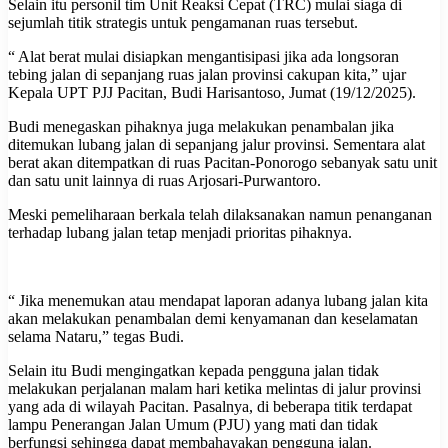
Selain itu personil tim Unit Reaksi Cepat (TRC) mulai siaga di
sejumlah titik strategis untuk pengamanan ruas tersebut.
“ Alat berat mulai disiapkan mengantisipasi jika ada longsoran
tebing jalan di sepanjang ruas jalan provinsi cakupan kita,” ujar
Kepala UPT PJJ Pacitan, Budi Harisantoso, Jumat (19/12/2025).
Budi menegaskan pihaknya juga melakukan penambalan jika
ditemukan lubang jalan di sepanjang jalur provinsi. Sementara alat
berat akan ditempatkan di ruas Pacitan-Ponorogo sebanyak satu unit
dan satu unit lainnya di ruas Arjosari-Purwantoro.
Meski pemeliharaan berkala telah dilaksanakan namun penanganan
terhadap lubang jalan tetap menjadi prioritas pihaknya.
“ Jika menemukan atau mendapat laporan adanya lubang jalan kita
akan melakukan penambalan demi kenyamanan dan keselamatan
selama Nataru,” tegas Budi.
Selain itu Budi mengingatkan kepada pengguna jalan tidak
melakukan perjalanan malam hari ketika melintas di jalur provinsi
yang ada di wilayah Pacitan. Pasalnya, di beberapa titik terdapat
lampu Penerangan Jalan Umum (PJU) yang mati dan tidak
berfungsi sehingga dapat membahayakan pengguna jalan.