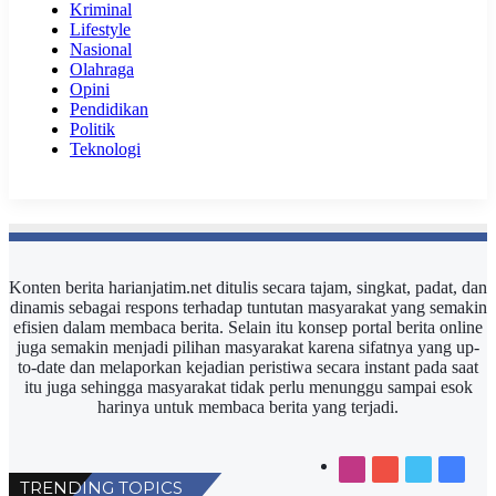
Kriminal
Lifestyle
Nasional
Olahraga
Opini
Pendidikan
Politik
Teknologi
Konten berita harianjatim.net ditulis secara tajam, singkat, padat, dan
dinamis sebagai respons terhadap tuntutan masyarakat yang semakin
efisien dalam membaca berita. Selain itu konsep portal berita online
juga semakin menjadi pilihan masyarakat karena sifatnya yang up-
to-date dan melaporkan kejadian peristiwa secara instant pada saat
itu juga sehingga masyarakat tidak perlu menunggu sampai esok
harinya untuk membaca berita yang terjadi.
Instagram
YouTube
Twitter
Faceb
TRENDING TOPICS