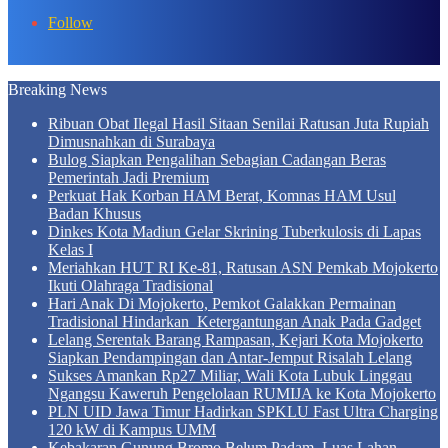
In
Follow
Breaking News
Ribuan Obat Ilegal Hasil Sitaan Senilai Ratusan Juta Rupiah
Dimusnahkan di Surabaya
Bulog Siapkan Pengalihan Sebagian Cadangan Beras
Pemerintah Jadi Premium
Perkuat Hak Korban HAM Berat, Komnas HAM Usul
Badan Khusus
Dinkes Kota Madiun Gelar Skrining Tuberkulosis di Lapas
Kelas I
Meriahkan HUT RI Ke-81, Ratusan ASN Pemkab Mojokerto
Ikuti Olahraga Tradisional
Hari Anak Di Mojokerto, Pemkot Galakkan Permainan
Tradisional Hindarkan Ketergantungan Anak Pada Gadget
Lelang Serentak Barang Rampasan, Kejari Kota Mojokerto
Siapkan Pendampingan dan Antar-Jemput Risalah Lelang
Sukses Amankan Rp27 Miliar, Wali Kota Lubuk Linggau
Ngangsu Kaweruh Pengelolaan RUMIJA ke Kota Mojokerto
PLN UID Jawa Timur Hadirkan SPKLU Fast Ultra Charging
120 kW di Kampus UMM
Kebakaran Gunung Bromo Belum Padam, Luas Lahan