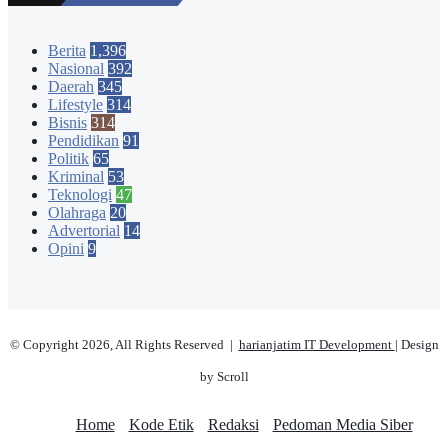
Berita
1,396
Nasional
392
Daerah
345
Lifestyle
314
Bisnis
314
Pendidikan
91
Politik
65
Kriminal
53
Teknologi
47
Olahraga
20
Advertorial
14
Opini
9
© Copyright 2026, All Rights Reserved |
harianjatim IT Development
| Design
by Scroll
Home
Kode Etik
Redaksi
Pedoman Media Siber