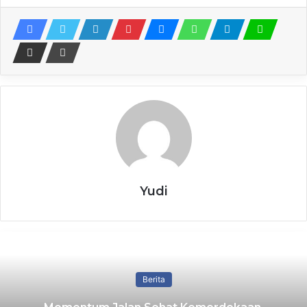
Akses Wisata Gunung Bromo Ditutup
Total Dampak Kebakaran Membesar
9 August 2026
Khofifah Tegaskan Jawa Timur
Gudang Ulama dan Dorong Tafaqquh
Fiddin
9 August 2026
Barantin Tegaskan Komitmen Layanan dan
Pengawasan Karantina Juanda Mulus
Yudi
9 August 2026
Sementara, keberadaan jembatan penghubung wilayah
Kabupaten Mojokerto dengan Kabupaten Jombang itu
terbilang vital. Sebab, infrastruktur tersebut
Berita
memperpendek jarak tempuh kedua wilayah daerah