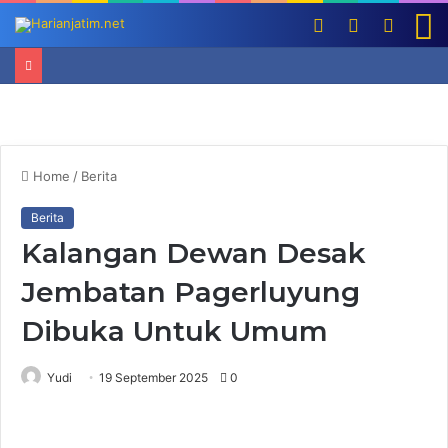
Log
Switch
Searc
M
In
skin
for
Home
/
Berita
Berita
Kalangan Dewan Desak
Jembatan Pagerluyung
Dibuka Untuk Umum
Yudi
19 September 2025
0