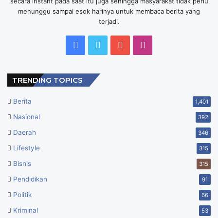
secara instant pada saat itu juga sehingga masyarakat tidak perlu
menunggu sampai esok harinya untuk membaca berita yang
terjadi.
Facebook
Twitter
YouTube
Instagram
TRENDING TOPICS
Berita
1,401
Nasional
392
Daerah
346
Lifestyle
315
Bisnis
315
Pendidikan
91
Politik
66
Kriminal
53