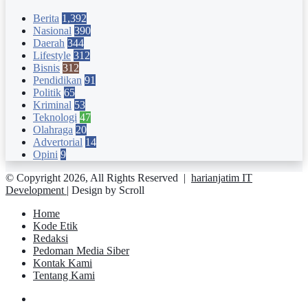
Berita
1,392
Nasional
390
Daerah
344
Lifestyle
312
Bisnis
312
Pendidikan
91
Politik
65
Kriminal
53
Teknologi
47
Olahraga
20
Advertorial
14
Opini
9
© Copyright 2026, All Rights Reserved |
harianjatim IT
Development
| Design by Scroll
Home
Kode Etik
Redaksi
Pedoman Media Siber
Kontak Kami
Tentang Kami
Facebook