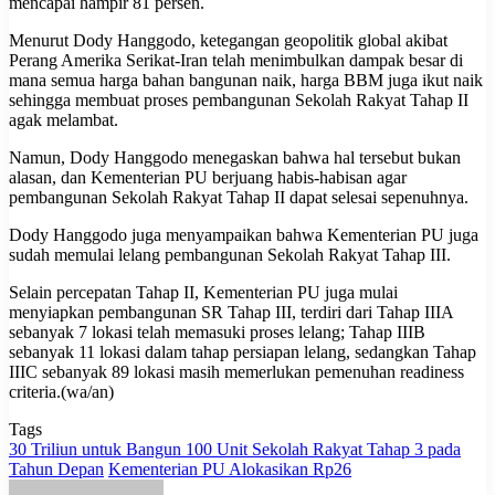
mencapai hampir 81 persen.
Menurut Dody Hanggodo, ketegangan geopolitik global akibat
Perang Amerika Serikat-Iran telah menimbulkan dampak besar di
mana semua harga bahan bangunan naik, harga BBM juga ikut naik
sehingga membuat proses pembangunan Sekolah Rakyat Tahap II
agak melambat.
Namun, Dody Hanggodo menegaskan bahwa hal tersebut bukan
alasan, dan Kementerian PU berjuang habis-habisan agar
pembangunan Sekolah Rakyat Tahap II dapat selesai sepenuhnya.
Dody Hanggodo juga menyampaikan bahwa Kementerian PU juga
sudah memulai lelang pembangunan Sekolah Rakyat Tahap III.
Selain percepatan Tahap II, Kementerian PU juga mulai
menyiapkan pembangunan SR Tahap III, terdiri dari Tahap IIIA
sebanyak 7 lokasi telah memasuki proses lelang; Tahap IIIB
sebanyak 11 lokasi dalam tahap persiapan lelang, sedangkan Tahap
IIIC sebanyak 89 lokasi masih memerlukan pemenuhan readiness
criteria.(wa/an)
Tags
30 Triliun untuk Bangun 100 Unit Sekolah Rakyat Tahap 3 pada
Tahun Depan
Kementerian PU Alokasikan Rp26