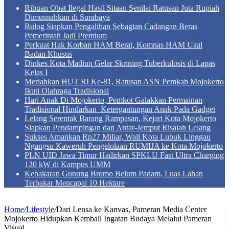
Ribuan Obat Ilegal Hasil Sitaan Senilai Ratusan Juta Rupiah
Dimusnahkan di Surabaya
Bulog Siapkan Pengalihan Sebagian Cadangan Beras
Pemerintah Jadi Premium
Perkuat Hak Korban HAM Berat, Komnas HAM Usul
Badan Khusus
Dinkes Kota Madiun Gelar Skrining Tuberkulosis di Lapas
Kelas I
Meriahkan HUT RI Ke-81, Ratusan ASN Pemkab Mojokerto
Ikuti Olahraga Tradisional
Hari Anak Di Mojokerto, Pemkot Galakkan Permainan
Tradisional Hindarkan Ketergantungan Anak Pada Gadget
Lelang Serentak Barang Rampasan, Kejari Kota Mojokerto
Siapkan Pendampingan dan Antar-Jemput Risalah Lelang
Sukses Amankan Rp27 Miliar, Wali Kota Lubuk Linggau
Ngangsu Kaweruh Pengelolaan RUMIJA ke Kota Mojokerto
PLN UID Jawa Timur Hadirkan SPKLU Fast Ultra Charging
120 kW di Kampus UMM
Kebakaran Gunung Bromo Belum Padam, Luas Lahan
Terbakar Mencapai 10 Hektare
Home
/
Lifestyle
/
Dari Lensa ke Kanvas, Pameran Media Center
Mojokerto Hidupkan Kembali Ingatan Budaya Melalui Pameran
Visual