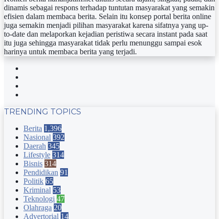
dinamis sebagai respons terhadap tuntutan masyarakat yang semakin
efisien dalam membaca berita. Selain itu konsep portal berita online
juga semakin menjadi pilihan masyarakat karena sifatnya yang up-
to-date dan melaporkan kejadian peristiwa secara instant pada saat
itu juga sehingga masyarakat tidak perlu menunggu sampai esok
harinya untuk membaca berita yang terjadi.
Facebook
Twitter
YouTube
Instagram
TRENDING TOPICS
Berita
1,396
Nasional
392
Daerah
345
Lifestyle
314
Bisnis
314
Pendidikan
91
Politik
65
Kriminal
53
Teknologi
47
Olahraga
20
Advertorial
14