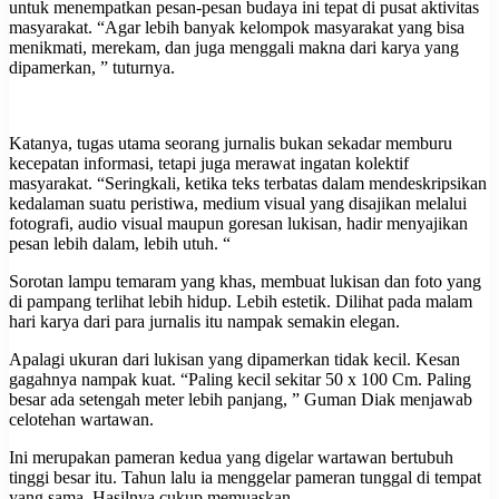
untuk menempatkan pesan-pesan budaya ini tepat di pusat aktivitas
masyarakat. “Agar lebih banyak kelompok masyarakat yang bisa
menikmati, merekam, dan juga menggali makna dari karya yang
dipamerkan, ” tuturnya.
Katanya, tugas utama seorang jurnalis bukan sekadar memburu
kecepatan informasi, tetapi juga merawat ingatan kolektif
masyarakat. “Seringkali, ketika teks terbatas dalam mendeskripsikan
kedalaman suatu peristiwa, medium visual yang disajikan melalui
fotografi, audio visual maupun goresan lukisan, hadir menyajikan
pesan lebih dalam, lebih utuh. “
Sorotan lampu temaram yang khas, membuat lukisan dan foto yang
di pampang terlihat lebih hidup. Lebih estetik. Dilihat pada malam
hari karya dari para jurnalis itu nampak semakin elegan.
Apalagi ukuran dari lukisan yang dipamerkan tidak kecil. Kesan
gagahnya nampak kuat. “Paling kecil sekitar 50 x 100 Cm. Paling
besar ada setengah meter lebih panjang, ” Guman Diak menjawab
celotehan wartawan.
Ini merupakan pameran kedua yang digelar wartawan bertubuh
tinggi besar itu. Tahun lalu ia menggelar pameran tunggal di tempat
yang sama. Hasilnya cukup memuaskan.