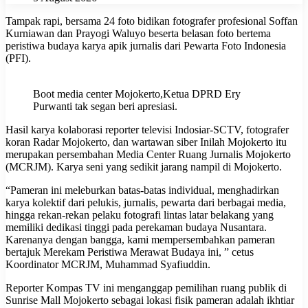
Tampak rapi, bersama 24 foto bidikan fotografer profesional Soffan
Kurniawan dan Prayogi Waluyo beserta belasan foto bertema
peristiwa budaya karya apik jurnalis dari Pewarta Foto Indonesia
(PFI).
Boot media center Mojokerto,Ketua DPRD Ery
Purwanti tak segan beri apresiasi.
Hasil karya kolaborasi reporter televisi Indosiar-SCTV, fotografer
koran Radar Mojokerto, dan wartawan siber Inilah Mojokerto itu
merupakan persembahan Media Center Ruang Jurnalis Mojokerto
(MCRJM). Karya seni yang sedikit jarang nampil di Mojokerto.
“Pameran ini meleburkan batas-batas individual, menghadirkan
karya kolektif dari pelukis, jurnalis, pewarta dari berbagai media,
hingga rekan-rekan pelaku fotografi lintas latar belakang yang
memiliki dedikasi tinggi pada perekaman budaya Nusantara.
Karenanya dengan bangga, kami mempersembahkan pameran
bertajuk Merekam Peristiwa Merawat Budaya ini, ” cetus
Koordinator MCRJM, Muhammad Syafiuddin.
Reporter Kompas TV ini menganggap pemilihan ruang publik di
Sunrise Mall Mojokerto sebagai lokasi fisik pameran adalah ikhtiar