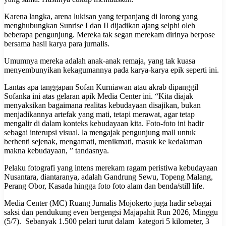
Karena langka, arena lukisan yang terpanjang di lorong yang
menghubungkan Sunrise I dan II dijadikan ajang selphi oleh
beberapa pengunjung. Mereka tak segan merekam dirinya berpose
bersama hasil karya para jurnalis.
Umumnya mereka adalah anak-anak remaja, yang tak kuasa
menyembunyikan kekagumannya pada karya-karya epik seperti ini.
Lantas apa tanggapan Sofan Kurniawan atau akrab dipanggil
Sofanka ini atas gelaran apik Media Center ini. “Kita diajak
menyaksikan bagaimana realitas kebudayaan disajikan, bukan
menjadikannya artefak yang mati, tetapi merawat, agar tetap
mengalir di dalam konteks kebudayaan kita. Foto-foto ini hadir
sebagai interupsi visual. la mengajak pengunjung mall untuk
berhenti sejenak, mengamati, menikmati, masuk ke kedalaman
makna kebudayaan, ” tandasnya.
Pelaku fotografi yang intens merekam ragam peristiwa kebudayaan
Nusantara, diantaranya, adalah Gandrung Sewu, Topeng Malang,
Perang Obor, Kasada hingga foto foto alam dan benda/still life.
Media Center (MC) Ruang Jurnalis Mojokerto juga hadir sebagai
saksi dan pendukung even bergengsi Majapahit Run 2026, Minggu
(5/7). Sebanyak 1.500 pelari turut dalam kategori 5 kilometer, 3