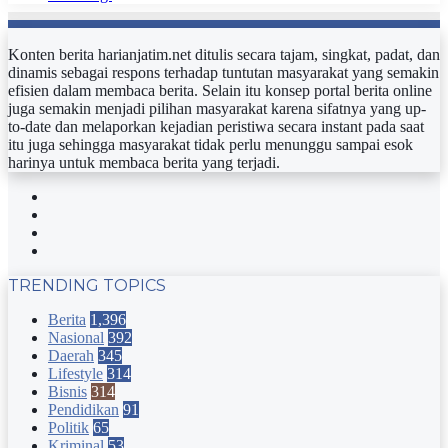
Konten berita harianjatim.net ditulis secara tajam, singkat, padat, dan
dinamis sebagai respons terhadap tuntutan masyarakat yang semakin
efisien dalam membaca berita. Selain itu konsep portal berita online
juga semakin menjadi pilihan masyarakat karena sifatnya yang up-
to-date dan melaporkan kejadian peristiwa secara instant pada saat
itu juga sehingga masyarakat tidak perlu menunggu sampai esok
harinya untuk membaca berita yang terjadi.
Facebook
Twitter
YouTube
Instagram
TRENDING TOPICS
Berita
1,396
Nasional
392
Daerah
345
Lifestyle
314
Bisnis
314
Pendidikan
91
Politik
65
Kriminal
53