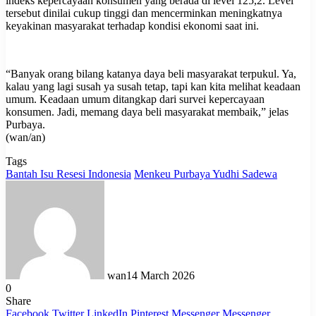
indeks kepercayaan konsumen yang berada di level 125,2. Level
tersebut dinilai cukup tinggi dan mencerminkan meningkatnya
keyakinan masyarakat terhadap kondisi ekonomi saat ini.
“Banyak orang bilang katanya daya beli masyarakat terpukul. Ya,
kalau yang lagi susah ya susah tetap, tapi kan kita melihat keadaan
umum. Keadaan umum ditangkap dari survei kepercayaan
konsumen. Jadi, memang daya beli masyarakat membaik,” jelas
Purbaya.
(wan/an)
Tags
Bantah Isu Resesi Indonesia
Menkeu Purbaya Yudhi Sadewa
wan
14 March 2026
0
Share
Facebook
Twitter
LinkedIn
Pinterest
Messenger
Messenger