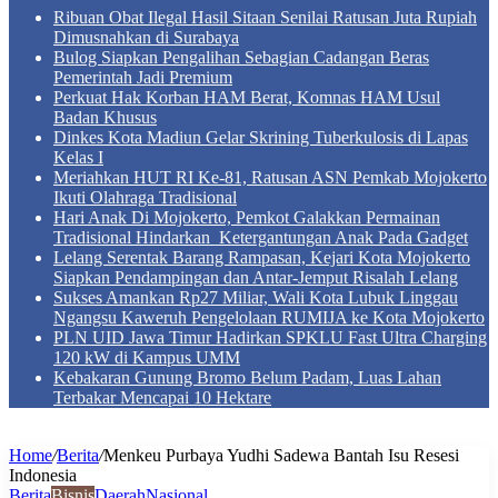
Ribuan Obat Ilegal Hasil Sitaan Senilai Ratusan Juta Rupiah
Dimusnahkan di Surabaya
Bulog Siapkan Pengalihan Sebagian Cadangan Beras
Pemerintah Jadi Premium
Perkuat Hak Korban HAM Berat, Komnas HAM Usul
Badan Khusus
Dinkes Kota Madiun Gelar Skrining Tuberkulosis di Lapas
Kelas I
Meriahkan HUT RI Ke-81, Ratusan ASN Pemkab Mojokerto
Ikuti Olahraga Tradisional
Hari Anak Di Mojokerto, Pemkot Galakkan Permainan
Tradisional Hindarkan Ketergantungan Anak Pada Gadget
Lelang Serentak Barang Rampasan, Kejari Kota Mojokerto
Siapkan Pendampingan dan Antar-Jemput Risalah Lelang
Sukses Amankan Rp27 Miliar, Wali Kota Lubuk Linggau
Ngangsu Kaweruh Pengelolaan RUMIJA ke Kota Mojokerto
PLN UID Jawa Timur Hadirkan SPKLU Fast Ultra Charging
120 kW di Kampus UMM
Kebakaran Gunung Bromo Belum Padam, Luas Lahan
Terbakar Mencapai 10 Hektare
Home
/
Berita
/
Menkeu Purbaya Yudhi Sadewa Bantah Isu Resesi
Indonesia
Berita
Bisnis
Daerah
Nasional