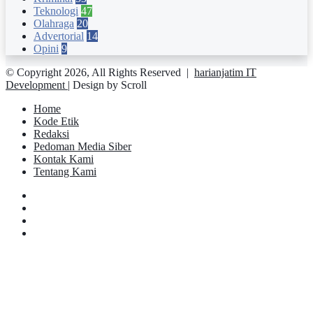
Teknologi
47
Olahraga
20
Advertorial
14
Opini
9
© Copyright 2026, All Rights Reserved |
harianjatim IT
Development
| Design by Scroll
Home
Kode Etik
Redaksi
Pedoman Media Siber
Kontak Kami
Tentang Kami
Facebook
Twitter
YouTube
Instagram
Facebook
Twitter
Pinterest
Messenger
Messenger
WhatsApp
Telegram
Back
to
top
button