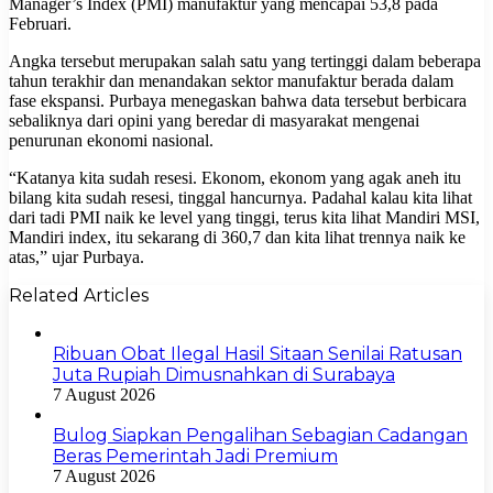
Manager’s Index (PMI) manufaktur yang mencapai 53,8 pada
Februari.
Angka tersebut merupakan salah satu yang tertinggi dalam beberapa
tahun terakhir dan menandakan sektor manufaktur berada dalam
fase ekspansi. Purbaya menegaskan bahwa data tersebut berbicara
sebaliknya dari opini yang beredar di masyarakat mengenai
penurunan ekonomi nasional.
“Katanya kita sudah resesi. Ekonom, ekonom yang agak aneh itu
bilang kita sudah resesi, tinggal hancurnya. Padahal kalau kita lihat
dari tadi PMI naik ke level yang tinggi, terus kita lihat Mandiri MSI,
Mandiri index, itu sekarang di 360,7 dan kita lihat trennya naik ke
atas,” ujar Purbaya.
Related Articles
Ribuan Obat Ilegal Hasil Sitaan Senilai Ratusan
Juta Rupiah Dimusnahkan di Surabaya
7 August 2026
Bulog Siapkan Pengalihan Sebagian Cadangan
Beras Pemerintah Jadi Premium
7 August 2026