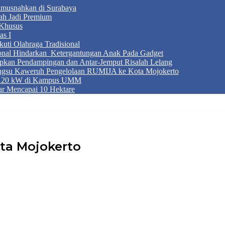
Dimusnahkan di Surabaya
ah Jadi Premium
Khusus
as I
ti Olahraga Tradisional
ional Hindarkan Ketergantungan Anak Pada Gadget
apkan Pendampingan dan Antar-Jemput Risalah Lelang
ngsu Kaweruh Pengelolaan RUMIJA ke Kota Mojokerto
g 120 kW di Kampus UMM
r Mencapai 10 Hektare
Kota Mojokerto