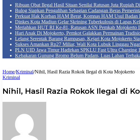
Ribuan Obat Ilegal Hasil Sitaan Senilai Ratusan Juta Rupiah 
Bulog Siapkan Pengalihan Sebagian Cadangan Beras Pemerint
Perkuat Hak Korban HAM Berat, Komnas HAM Usul Badan 
Dinkes Kota Madiun Gelar Skrining Tuberkulosis di Lapas Kel
Meriahkan HUT RI Ke-81, Ratusan ASN Pemkab Mojokerto Iku
Hari Anak Di Mojokerto, Pemkot Galakkan Permainan Tradis
Lelang Serentak Barang Rampasan, Kejari Kota Mojokerto Si
Sukses Amankan Rp27 Miliar, Wali Kota Lubuk Linggau Nga
PLN UID Jawa Timur Hadirkan SPKLU Fast Ultra Chargin
Kebakaran Gunung Bromo Belum Padam, Luas Lahan Terbaka
Home
/
Kriminal
/
Nihil, Hasil Razia Rokok Ilegal di Kota Mojokerto
Kriminal
Nihil, Hasil Razia Rokok Ilegal di 