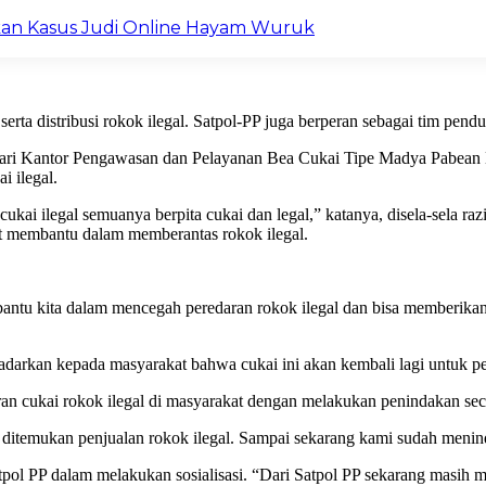
an Kasus Judi Online Hayam Wuruk
serta distribusi rokok ilegal. Satpol-PP juga berperan sebagai tim p
ari Kantor Pengawasan dan Pelayanan Bea Cukai Tipe Madya Pabean 
i ilegal.
 cukai ilegal semuanya berpita cukai dan legal,” katanya, disela-sela 
at membantu dalam memberantas rokok ilegal.
embantu kita dalam mencegah peredaran rokok ilegal dan bisa memberik
nyadarkan kepada masyarakat bahwa cukai ini akan kembali lagi untuk 
ran cukai rokok ilegal di masyarakat dengan melakukan penindakan se
itemukan penjualan rokok ilegal. Sampai sekarang kami sudah meninda
pol PP dalam melakukan sosialisasi. “Dari Satpol PP sekarang masih m