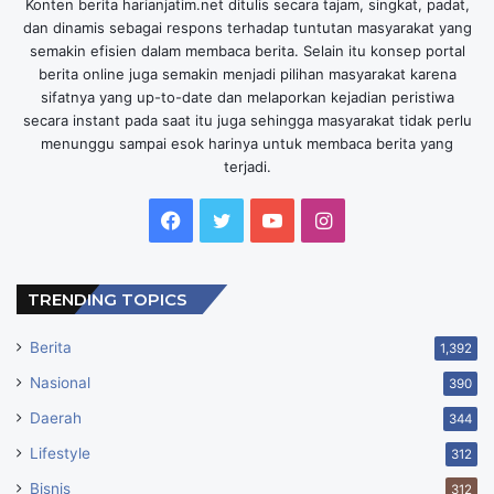
Konten berita harianjatim.net ditulis secara tajam, singkat, padat,
dan dinamis sebagai respons terhadap tuntutan masyarakat yang
semakin efisien dalam membaca berita. Selain itu konsep portal
berita online juga semakin menjadi pilihan masyarakat karena
sifatnya yang up-to-date dan melaporkan kejadian peristiwa
secara instant pada saat itu juga sehingga masyarakat tidak perlu
menunggu sampai esok harinya untuk membaca berita yang
terjadi.
Facebook
Twitter
YouTube
Instagram
TRENDING TOPICS
Berita
1,392
Nasional
390
Daerah
344
Lifestyle
312
Bisnis
312