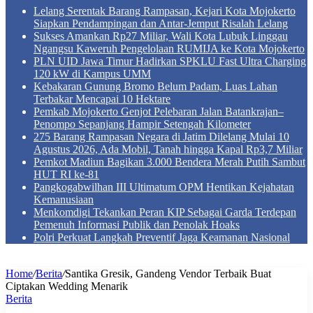
Lelang Serentak Barang Rampasan, Kejari Kota Mojokerto
Siapkan Pendampingan dan Antar-Jemput Risalah Lelang
Sukses Amankan Rp27 Miliar, Wali Kota Lubuk Linggau
Ngangsu Kaweruh Pengelolaan RUMIJA ke Kota Mojokerto
PLN UID Jawa Timur Hadirkan SPKLU Fast Ultra Charging
120 kW di Kampus UMM
Kebakaran Gunung Bromo Belum Padam, Luas Lahan
Terbakar Mencapai 10 Hektare
Pemkab Mojokerto Genjot Pelebaran Jalan Batankrajan–
Penompo Sepanjang Hampir Setengah Kilometer
275 Barang Rampasan Negara di Jatim Dilelang Mulai 10
Agustus 2026, Ada Mobil, Tanah hingga Kapal Rp3,7 Miliar
Pemkot Madiun Bagikan 3.000 Bendera Merah Putih Sambut
HUT RI ke-81
Pangkogabwilhan III Ultimatum OPM Hentikan Kejahatan
Kemanusiaan
Menkomdigi Tekankan Peran KIP Sebagai Garda Terdepan
Pemenuh Informasi Publik dan Penolak Hoaks
Polri Perkuat Langkah Preventif Jaga Keamanan Nasional
Home
/
Berita
/
Santika Gresik, Gandeng Vendor Terbaik Buat
Ciptakan Wedding Menarik
Berita