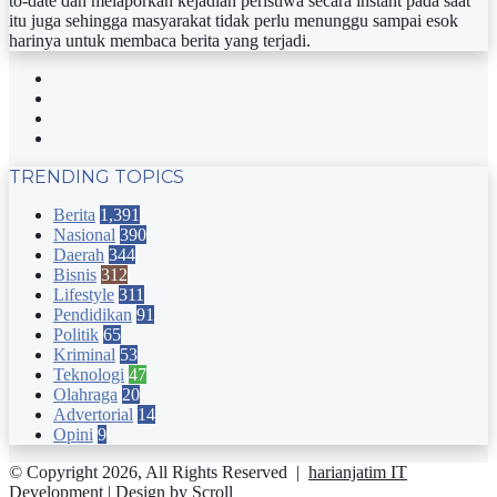
to-date dan melaporkan kejadian peristiwa secara instant pada saat
itu juga sehingga masyarakat tidak perlu menunggu sampai esok
harinya untuk membaca berita yang terjadi.
Facebook
Twitter
YouTube
Instagram
TRENDING TOPICS
Berita
1,391
Nasional
390
Daerah
344
Bisnis
312
Lifestyle
311
Pendidikan
91
Politik
65
Kriminal
53
Teknologi
47
Olahraga
20
Advertorial
14
Opini
9
© Copyright 2026, All Rights Reserved |
harianjatim IT
Development
| Design by Scroll