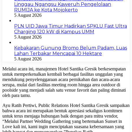
Linggau Ngangsu Kaweruh Pengelolaan
RUMIJA ke Kota Mojokerto
5 August 2026
PLN UID Jawa Timur Hadirkan SPKLU Fast Ultra
Charging 120 kW di Kampus UMM
5 August 2026
Kebakaran Gunung Bromo Belum Padam, Luas
Lahan Terbakar Mencapai 10 Hektare
5 August 2026
Melalui acara ini, manajemen Hotel Santika Gresik berkesempatan
untuk memperkenalkan kembali berbagai fasilitas unggulan yang
mendukung penyelenggaraan acara pernikahan dan acara-acara
serupa, mulai dari fasilitas meeting room hingga area outdoor di
poolside yang menjadi salah satu venue favorit dan paling diminati
oleh para tamu.
Ayu Ratih Pertiwi, Public Relations Hotel Santika Gresik sampaikan
bahwa acara ini merupakan bentuk apresiasi sekaligus komitmen
untuk terus menjaga hubungan baik dengan para mitra vendor,
“Melalui Partner Wedding Gathering yang bertemakan Sunset in
Love kali ini, kami ingin menciptakan suasana kebersamaan yang
lebih hangat dan menyenangkan.”Pungkas Ratih