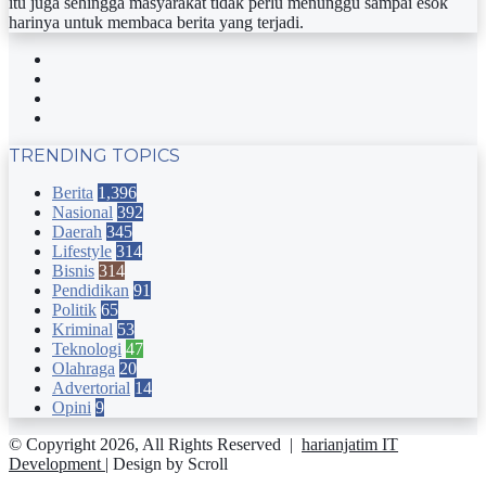
itu juga sehingga masyarakat tidak perlu menunggu sampai esok
harinya untuk membaca berita yang terjadi.
Facebook
Twitter
YouTube
Instagram
TRENDING TOPICS
Berita
1,396
Nasional
392
Daerah
345
Lifestyle
314
Bisnis
314
Pendidikan
91
Politik
65
Kriminal
53
Teknologi
47
Olahraga
20
Advertorial
14
Opini
9
© Copyright 2026, All Rights Reserved |
harianjatim IT
Development
| Design by Scroll