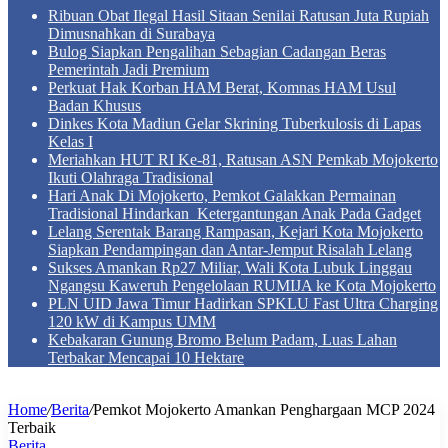
Ribuan Obat Ilegal Hasil Sitaan Senilai Ratusan Juta Rupiah
Dimusnahkan di Surabaya
Bulog Siapkan Pengalihan Sebagian Cadangan Beras
Pemerintah Jadi Premium
Perkuat Hak Korban HAM Berat, Komnas HAM Usul
Badan Khusus
Dinkes Kota Madiun Gelar Skrining Tuberkulosis di Lapas
Kelas I
Meriahkan HUT RI Ke-81, Ratusan ASN Pemkab Mojokerto
Ikuti Olahraga Tradisional
Hari Anak Di Mojokerto, Pemkot Galakkan Permainan
Tradisional Hindarkan Ketergantungan Anak Pada Gadget
Lelang Serentak Barang Rampasan, Kejari Kota Mojokerto
Siapkan Pendampingan dan Antar-Jemput Risalah Lelang
Sukses Amankan Rp27 Miliar, Wali Kota Lubuk Linggau
Ngangsu Kaweruh Pengelolaan RUMIJA ke Kota Mojokerto
PLN UID Jawa Timur Hadirkan SPKLU Fast Ultra Charging
120 kW di Kampus UMM
Kebakaran Gunung Bromo Belum Padam, Luas Lahan
Terbakar Mencapai 10 Hektare
Home
/
Berita
/
Pemkot Mojokerto Amankan Penghargaan MCP 2024
Terbaik
Berita