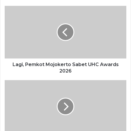
keluarga maupun organisasi, ” Tutur Pembina Dharma
Wanita unsur pelaksana Dinsos PPPA Kota Mojokerto,
Choirul Anwar SH M.Si.
Sebab, lanjutnya, dengan keimanan dan ketaqwaan akan
melahirkan integritas. Anwar yang juga Kepala Dinsos
PPPA Kota ini juga menambahkan, integritas akan dapat
menumbuhkan kejujuran, tanggung jawab serta konsisten
terhadap tugas dan peran bagi setiap individu dan dengan
Lagi, Pemkot Mojokerto Sabet UHC Awards
2026
konsisten akan dapat meningkatkan produktivitas.
“Oleh karena itu, kami berharap semua anggota Dharma
Wanita unsur pelaksana Dinas Sosial Pemberdayaan
Perempuan dan Perlindungan Anak, baik dari karyawan
maupun istri karyawan untuk lebih disiplin dan aktif
melaksanakan program kerja Dharma Wanita serta
mendukung dan menguatkan suaminya dalam