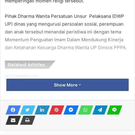
memperingati momen religi tersebut.
Pihak Dharma Wanita Persatuan Unsur Pelaksana (DWP
UP) dinas yang mengurusi persoalan sosial, perempuan
dan anak tersebut menandai peristiwa ini dengan tema
Momentum Penguatan Imam Dalam Mendukung Kinerja
dan Ketahanan Keluarga Dharma Wanita UP Dinsos PPPA.
Related Articles
Momentum Jalan Sehat Kemerdekaan,
Show More
SDN Ledokwetan Bojonegoro
Luncurkan Program SMART
8 August 2026
Ribuan Obat Ilegal Hasil Sitaan Senilai
Ratusan Juta Rupiah Dimusnahkan di
Surabaya