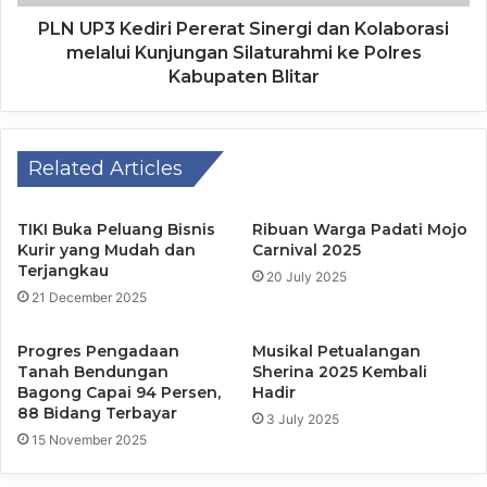
melaksanakan tugas dan tanggung jawab di Kantor Dinas
PLN UP3 Kediri Pererat Sinergi dan Kolaborasi
Sosial Pemberdayaan Perempuan dan Perlindungan Anak
melalui Kunjungan Silaturahmi ke Polres
Kota Mojokerto”, tambahnya.
Kabupaten Blitar
Sementara itu, Penasehat DWP UP Dinsos PPPA kota
Mojokerto, Hj Dewi Ratna Wati Gaguk Tri Prasetya
Related Articles
menjelaskan, peringatan Isra Mi’raj merupakan momentum
penting untuk memperkuat keimanan dan meningkatkan
kualitas ibadah, sekaligus mempererat tali silaturahmi
TIKI Buka Peluang Bisnis
Ribuan Warga Padati Mojo
Kurir yang Mudah dan
Carnival 2025
antar anggota organisasi wanita.
Terjangkau
20 July 2025
21 December 2025
Progres Pengadaan
Musikal Petualangan
Tanah Bendungan
Sherina 2025 Kembali
Kegiatan ini diharapkan menjadi sarana persiapan spiritual
Bagong Capai 94 Persen,
Hadir
dalam menyambut bulan Ramadhan agar dapat dijalani
88 Bidang Terbayar
3 July 2025
dengan penuh kesungguhan dan keikhlasan.
15 November 2025