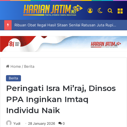
Log
Switch
Searc
M
In
skin
for
Ribuan Obat Ilegal Hasil Sitaan Senilai Ratusan Juta Rupiah Dimusnahkan di Surabaya
Home
/
Berita
Berita
Peringati Isra Mi’raj, Dinsos
PPA Inginkan Imtaq
Individu Naik
Yudi
28 January 2026
0