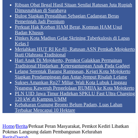
Ribuan Obat Ilegal Hasil Sitaan Senilai Ratusan Juta Rupiah
Dimusnahkan di Surabaya
Bulog Siapkan Pengalihan Sebagian Cadangan Beras
Pemerintah Jadi Premium
Perkuat Hak Korban HAM Berat, Komnas HAM Usul
Badan Khusus
Dinkes Kota Madiun Gelar Skrining Tuberkulosis di Lapas
Kelas I
Meriahkan HUT RI Ke-81, Ratusan ASN Pemkab Mojokerto
Ikuti Olahraga Tradisional
Hari Anak Di Mojokerto, Pemkot Galakkan Permainan
Tradisional Hindarkan Ketergantungan Anak Pada Gadget
Lelang Serentak Barang Rampasan, Kejari Kota Mojokerto
Siapkan Pendampingan dan Antar-Jemput Risalah Lelang
Sukses Amankan Rp27 Miliar, Wali Kota Lubuk Linggau
Ngangsu Kaweruh Pengelolaan RUMIJA ke Kota Mojokerto
PLN UID Jawa Timur Hadirkan SPKLU Fast Ultra Charging
120 kW di Kampus UMM
Kebakaran Gunung Bromo Belum Padam, Luas Lahan
Terbakar Mencapai 10 Hektare
Home
/
Berita
/
Perkuat Peran Masyarakat, Pemkot Kediri Libatkan
Pokmas Langsung dalam Pembangunan Kelurahan
Berita
Daerah