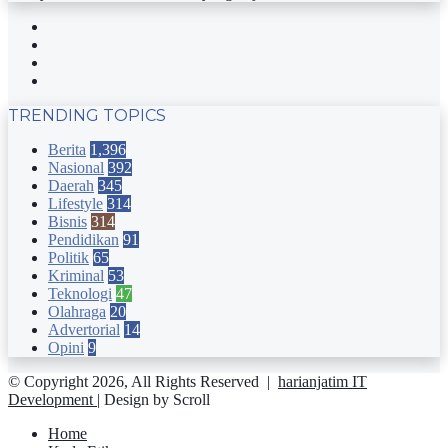
Facebook
Twitter
YouTube
Instagram
TRENDING TOPICS
Berita
1,396
Nasional
392
Daerah
345
Lifestyle
314
Bisnis
314
Pendidikan
91
Politik
65
Kriminal
53
Teknologi
47
Olahraga
20
Advertorial
14
Opini
9
© Copyright 2026, All Rights Reserved |
harianjatim IT
Development
| Design by Scroll
Home