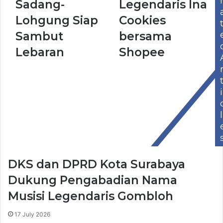
l
Sadang-
Legendaris Ina
Lohgung Siap
Cookies
Sambut
bersama
Lebaran
Shopee
i
l
DKS dan DPRD Kota Surabaya
Dukung Pengabadian Nama
Musisi Legendaris Gombloh
17 July 2026