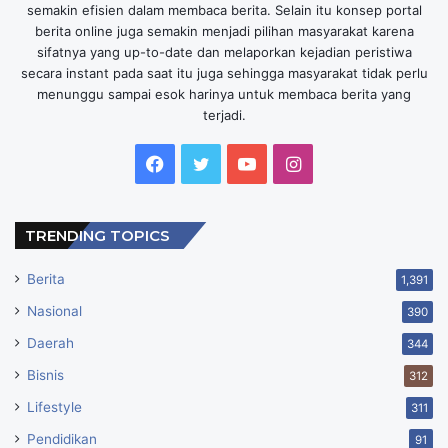
semakin efisien dalam membaca berita. Selain itu konsep portal
berita online juga semakin menjadi pilihan masyarakat karena
sifatnya yang up-to-date dan melaporkan kejadian peristiwa
secara instant pada saat itu juga sehingga masyarakat tidak perlu
menunggu sampai esok harinya untuk membaca berita yang
terjadi.
Facebook
Twitter
YouTube
Instagram
TRENDING TOPICS
Berita
1,391
Nasional
390
Daerah
344
Bisnis
312
Lifestyle
311
Pendidikan
91