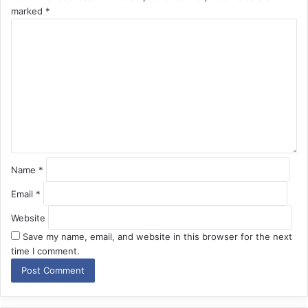
marked
*
C
o
m
m
e
n
t
*
Name
*
Email
*
Website
Save my name, email, and website in this browser for the next
time I comment.