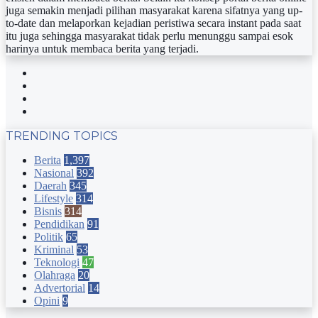
juga semakin menjadi pilihan masyarakat karena sifatnya yang up-
to-date dan melaporkan kejadian peristiwa secara instant pada saat
itu juga sehingga masyarakat tidak perlu menunggu sampai esok
harinya untuk membaca berita yang terjadi.
Facebook
Twitter
YouTube
Instagram
TRENDING TOPICS
Berita
1,397
Nasional
392
Daerah
345
Lifestyle
314
Bisnis
314
Pendidikan
91
Politik
65
Kriminal
53
Teknologi
47
Olahraga
20
Advertorial
14
Opini
9