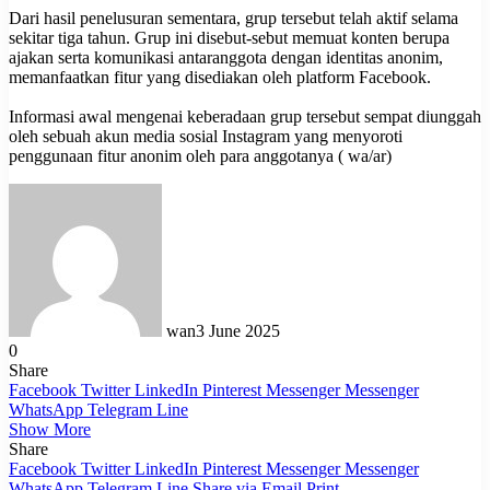
Dari hasil penelusuran sementara, grup tersebut telah aktif selama
sekitar tiga tahun. Grup ini disebut-sebut memuat konten berupa
ajakan serta komunikasi antaranggota dengan identitas anonim,
memanfaatkan fitur yang disediakan oleh platform Facebook.
Informasi awal mengenai keberadaan grup tersebut sempat diunggah
oleh sebuah akun media sosial Instagram yang menyoroti
penggunaan fitur anonim oleh para anggotanya ( wa/ar)
wan
3 June 2025
0
Share
Facebook
Twitter
LinkedIn
Pinterest
Messenger
Messenger
WhatsApp
Telegram
Line
Show More
Share
Facebook
Twitter
LinkedIn
Pinterest
Messenger
Messenger
WhatsApp
Telegram
Line
Share via Email
Print