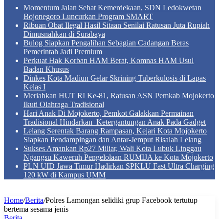
Momentum Jalan Sehat Kemerdekaan, SDN Ledokwetan
Bojonegoro Luncurkan Program SMART
Ribuan Obat Ilegal Hasil Sitaan Senilai Ratusan Juta Rupiah
Dimusnahkan di Surabaya
Bulog Siapkan Pengalihan Sebagian Cadangan Beras
Pemerintah Jadi Premium
Perkuat Hak Korban HAM Berat, Komnas HAM Usul
Badan Khusus
Dinkes Kota Madiun Gelar Skrining Tuberkulosis di Lapas
Kelas I
Meriahkan HUT RI Ke-81, Ratusan ASN Pemkab Mojokerto
Ikuti Olahraga Tradisional
Hari Anak Di Mojokerto, Pemkot Galakkan Permainan
Tradisional Hindarkan Ketergantungan Anak Pada Gadget
Lelang Serentak Barang Rampasan, Kejari Kota Mojokerto
Siapkan Pendampingan dan Antar-Jemput Risalah Lelang
Sukses Amankan Rp27 Miliar, Wali Kota Lubuk Linggau
Ngangsu Kaweruh Pengelolaan RUMIJA ke Kota Mojokerto
PLN UID Jawa Timur Hadirkan SPKLU Fast Ultra Charging
120 kW di Kampus UMM
Home
/
Berita
/
Polres Lamongan selidiki grup Facebook tertutup
bertema sesama jenis
Berita