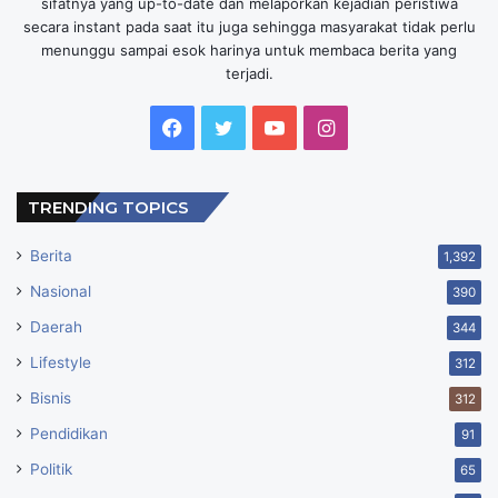
sifatnya yang up-to-date dan melaporkan kejadian peristiwa
secara instant pada saat itu juga sehingga masyarakat tidak perlu
menunggu sampai esok harinya untuk membaca berita yang
terjadi.
Facebook
Twitter
YouTube
Instagram
TRENDING TOPICS
Berita
1,392
Nasional
390
Daerah
344
Lifestyle
312
Bisnis
312
Pendidikan
91
Politik
65