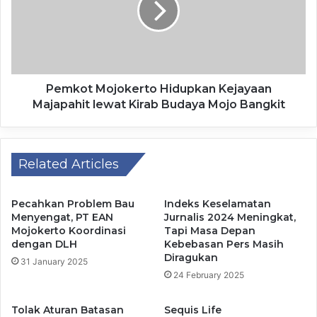
Jawaban tersebut langsung mendapat respons dari
Presiden. Prabowo menilai perampingan diperlukan agar
BUMN tidak lagi terbebani biaya operasional yang tinggi.
Pemkot Mojokerto Hidupkan Kejayaan
Majapahit lewat Kirab Budaya Mojo Bangkit
“Bayangkan, lebih dari 750 kita tutup. Ini uang rakyat
semua. Perusahaan tidak untung, hanya bayar overhead,”
tuturnya.
Related Articles
Menurut Prabowo, rasionalisasi harus segera diselesaikan
Pecahkan Problem Bau
Indeks Keselamatan
agar perusahaan negara menjadi lebih efisien dan mampu
Menyengat, PT EAN
Jurnalis 2024 Meningkat,
memberikan manfaat yang lebih besar kepada masyarakat.
Mojokerto Koordinasi
Tapi Masa Depan
dengan DLH
Kebebasan Pers Masih
Diragukan
Presiden menargetkan transformasi tersebut selesai
31 January 2025
24 February 2025
dalam dua tahun sehingga seluruh BUMN memiliki tata
kelola yang lebih baik.
Tolak Aturan Batasan
Sequis Life