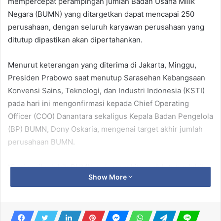
mempercepat perampingan jumlah Badan Usaha Milik
Negara (BUMN) yang ditargetkan dapat mencapai 250
perusahaan, dengan seluruh karyawan perusahaan yang
ditutup dipastikan akan dipertahankan.
Menurut keterangan yang diterima di Jakarta, Minggu,
Presiden Prabowo saat menutup Sarasehan Kebangsaan
Konvensi Sains, Teknologi, dan Industri Indonesia (KSTI)
pada hari ini mengonfirmasi kepada Chief Operating
Officer (COO) Danantara sekaligus Kepala Badan Pengelola
(BP) BUMN, Dony Oskaria, mengenai target akhir jumlah
perusahaan BUMN.
“Dari seribu lebih BUMN, sekarang kita sudah tutup lebih
Show More
dari 200. Nantinya kita akan bikin tinggal sekitar 300,” kata
Presiden Prabowo.
Related Articles