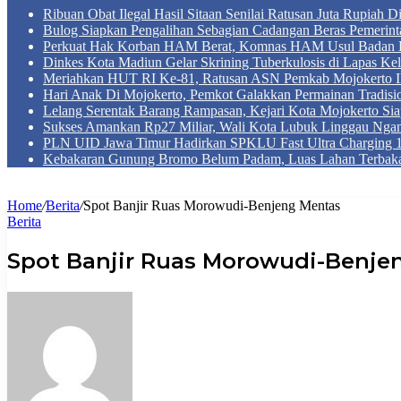
Ribuan Obat Ilegal Hasil Sitaan Senilai Ratusan Juta Rupiah 
Bulog Siapkan Pengalihan Sebagian Cadangan Beras Pemerint
Perkuat Hak Korban HAM Berat, Komnas HAM Usul Badan 
Dinkes Kota Madiun Gelar Skrining Tuberkulosis di Lapas Kel
Meriahkan HUT RI Ke-81, Ratusan ASN Pemkab Mojokerto Iku
Hari Anak Di Mojokerto, Pemkot Galakkan Permainan Tradis
Lelang Serentak Barang Rampasan, Kejari Kota Mojokerto Si
Sukses Amankan Rp27 Miliar, Wali Kota Lubuk Linggau Nga
PLN UID Jawa Timur Hadirkan SPKLU Fast Ultra Chargin
Kebakaran Gunung Bromo Belum Padam, Luas Lahan Terbaka
Home
/
Berita
/
Spot Banjir Ruas Morowudi-Benjeng Mentas
Berita
Spot Banjir Ruas Morowudi-Benje