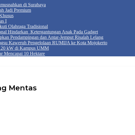
Dimusnahkan di Surabaya
ah Jadi Premium
Khusus
as I
ti Olahraga Tradisional
ional Hindarkan Ketergantungan Anak Pada Gadget
apkan Pendampingan dan Antar-Jemput Risalah Lelang
ngsu Kaweruh Pengelolaan RUMIJA ke Kota Mojokerto
g 120 kW di Kampus UMM
r Mencapai 10 Hektare
ng Mentas