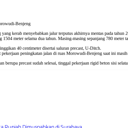
 Morowudi-Benjeng
eng yang kerab menyebabkan jalur terputus akhirnya mentas pada tahu
 1504 meter selama dua tahun. Masing-masing sepanjang 780 meter t
inggikan 40 centimeter disertai saluran precast, U-Ditch.
kerjaan peningkatan jalan di ruas Morowudi-Benjeng saat ini masih 
berupa precast sudah selesai, tinggal pekerjaan rigid beton sisi selat
Juta Rupiah Dimusnahkan di Surabaya