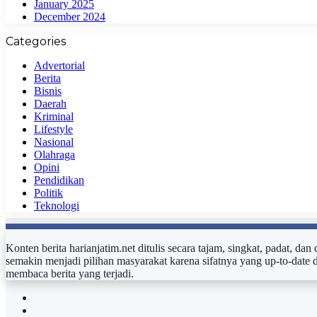
January 2025
December 2024
Categories
Advertorial
Berita
Bisnis
Daerah
Kriminal
Lifestyle
Nasional
Olahraga
Opini
Pendidikan
Politik
Teknologi
Konten berita harianjatim.net ditulis secara tajam, singkat, padat, da
semakin menjadi pilihan masyarakat karena sifatnya yang up-to-date 
membaca berita yang terjadi.
Facebook
Twitter