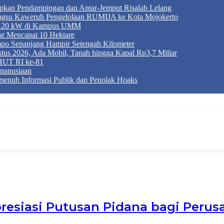
apkan Pendampingan dan Antar-Jemput Risalah Lelang
ngsu Kaweruh Pengelolaan RUMIJA ke Kota Mojokerto
g 120 kW di Kampus UMM
r Mencapai 10 Hektare
mpo Sepanjang Hampir Setengah Kilometer
tus 2026, Ada Mobil, Tanah hingga Kapal Rp3,7 Miliar
HUT RI ke-81
manusiaan
enuh Informasi Publik dan Penolak Hoaks
resiasi Putusan Pidana bagi Perus