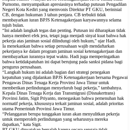
Purnomo, menyampaikan apresiasinya terhadap putusan Pengadilan
Negeri Kota Kediri yang memvonis Direktur PT GKU, berinisial
CB, dengan hukuman 3 tahun penjara. CB terbukti tidak
membayarkan iuran BPJS Ketenagakerjaan karyawannya selama
tujuh bulan.
“Ini adalah langkah tegas dan penting. Putusan ini diharapkan tidak
hanya memberi efek jera, tetapi juga menjadi sinyal kuat bahwa hak
pekerja atas jaminan sosial dilindungi oleh hukum,” ujar Hadi.
Ia menekankan bahwa setiap perusahaan wajib mendaftarkan
pekerjanya ke dalam program jaminan sosial ketenagakerjaan dan
membayarkan iurannya tepat waktu. Hadi juga memperingatkan
bahwa ketidakpatuhan ini dapat berujung pada sanksi pidana bagi
pengurus perusahaan.
“Langkah hukum ini adalah bagian dari strategi penegakan
kepatuhan yang dijalankan BPJS Ketenagakerjaan bersama Pegawai
Pengawas Dinas Tenaga Kerja Provinsi Jawa Timur untuk
memberikan perlindungan menyeluruh bagi pekerja,” tambahnya.
Kepala Dinas Tenaga Kerja dan Transmigrasi (Disnakertrans)
Provinsi Jatim, Sigit Priyanto, menegaskan bahwa pemenuhan hak
normatif pekerja, khususnya terkait jaminan sosial, adalah prioritas
utama Pemerintah Provinsi Jawa Timur.
“Pelanggaran berupa tunggakan iuran akan menyulitkan pekerja
untuk memperoleh perlindungan yang seharusnya mereka
dapatkan,” kata Sigit.
PT GKU dinyatakan bersalah karena secara sengaja tidak