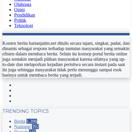
Olahraga
Opini
Pendidikan
Politik
Teknologi
Konten berita harianjatim.net ditulis secara tajam, singkat, padat, dan
dinamis sebagai respons terhadap tuntutan masyarakat yang semakin
efisien dalam membaca berita. Selain itu konsep portal berita online
juga semakin menjadi pilihan masyarakat karena sifatnya yang up-
to-date dan melaporkan kejadian peristiwa secara instant pada saat
itu juga sehingga masyarakat tidak perlu menunggu sampai esok
harinya untuk membaca berita yang terjadi.
Facebook
Twitter
YouTube
Instagram
TRENDING TOPICS
Berita
1,396
Nasional
392
Daerah
345