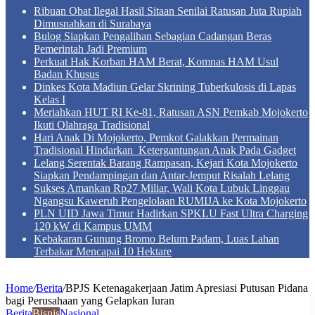
Ribuan Obat Ilegal Hasil Sitaan Senilai Ratusan Juta Rupiah
Dimusnahkan di Surabaya
Bulog Siapkan Pengalihan Sebagian Cadangan Beras
Pemerintah Jadi Premium
Perkuat Hak Korban HAM Berat, Komnas HAM Usul
Badan Khusus
Dinkes Kota Madiun Gelar Skrining Tuberkulosis di Lapas
Kelas I
Meriahkan HUT RI Ke-81, Ratusan ASN Pemkab Mojokerto
Ikuti Olahraga Tradisional
Hari Anak Di Mojokerto, Pemkot Galakkan Permainan
Tradisional Hindarkan Ketergantungan Anak Pada Gadget
Lelang Serentak Barang Rampasan, Kejari Kota Mojokerto
Siapkan Pendampingan dan Antar-Jemput Risalah Lelang
Sukses Amankan Rp27 Miliar, Wali Kota Lubuk Linggau
Ngangsu Kaweruh Pengelolaan RUMIJA ke Kota Mojokerto
PLN UID Jawa Timur Hadirkan SPKLU Fast Ultra Charging
120 kW di Kampus UMM
Kebakaran Gunung Bromo Belum Padam, Luas Lahan
Terbakar Mencapai 10 Hektare
Home
/
Berita
/
BPJS Ketenagakerjaan Jatim Apresiasi Putusan Pidana
bagi Perusahaan yang Gelapkan Iuran
Berita
Bisnis
Nasional