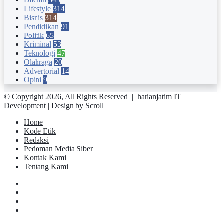
Lifestyle
314
Bisnis
314
Pendidikan
91
Politik
65
Kriminal
53
Teknologi
47
Olahraga
20
Advertorial
14
Opini
9
© Copyright 2026, All Rights Reserved |
harianjatim IT
Development
| Design by Scroll
Home
Kode Etik
Redaksi
Pedoman Media Siber
Kontak Kami
Tentang Kami
Facebook
Twitter
YouTube
Instagram