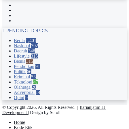
Facebook
Twitter
YouTube
Instagram
TRENDING TOPICS
Berita
1,401
Nasional
392
Daerah
346
Lifestyle
315
Bisnis
315
Pendidikan
91
Politik
66
Kriminal
53
Teknologi
47
Olahraga
20
Advertorial
14
Opini
9
© Copyright 2026, All Rights Reserved |
harianjatim IT
Development
| Design by Scroll
Home
Kode Etik