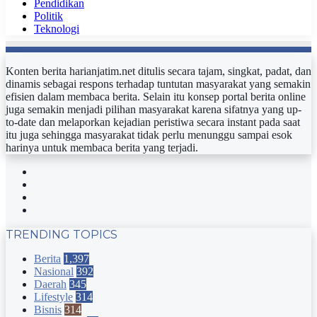
Pendidikan
Politik
Teknologi
Konten berita harianjatim.net ditulis secara tajam, singkat, padat, dan
dinamis sebagai respons terhadap tuntutan masyarakat yang semakin
efisien dalam membaca berita. Selain itu konsep portal berita online
juga semakin menjadi pilihan masyarakat karena sifatnya yang up-
to-date dan melaporkan kejadian peristiwa secara instant pada saat
itu juga sehingga masyarakat tidak perlu menunggu sampai esok
harinya untuk membaca berita yang terjadi.
Facebook
Twitter
YouTube
Instagram
TRENDING TOPICS
Berita
1,397
Nasional
392
Daerah
345
Lifestyle
314
Bisnis
314