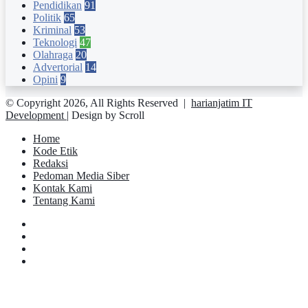
Pendidikan
91
Politik
65
Kriminal
53
Teknologi
47
Olahraga
20
Advertorial
14
Opini
9
© Copyright 2026, All Rights Reserved |
harianjatim IT
Development
| Design by Scroll
Home
Kode Etik
Redaksi
Pedoman Media Siber
Kontak Kami
Tentang Kami
Facebook
Twitter
YouTube
Instagram
Facebook
Twitter
Pinterest
Messenger
Messenger
WhatsApp
Telegram
Back
to