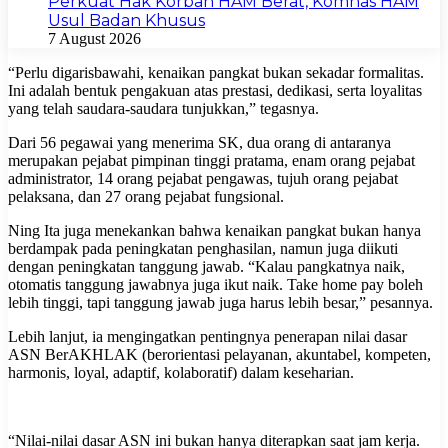
Perkuat Hak Korban HAM Berat, Komnas HAM
Usul Badan Khusus
7 August 2026
“Perlu digarisbawahi, kenaikan pangkat bukan sekadar formalitas.
Ini adalah bentuk pengakuan atas prestasi, dedikasi, serta loyalitas
yang telah saudara-saudara tunjukkan,” tegasnya.
Dari 56 pegawai yang menerima SK, dua orang di antaranya
merupakan pejabat pimpinan tinggi pratama, enam orang pejabat
administrator, 14 orang pejabat pengawas, tujuh orang pejabat
pelaksana, dan 27 orang pejabat fungsional.
Ning Ita juga menekankan bahwa kenaikan pangkat bukan hanya
berdampak pada peningkatan penghasilan, namun juga diikuti
dengan peningkatan tanggung jawab. “Kalau pangkatnya naik,
otomatis tanggung jawabnya juga ikut naik. Take home pay boleh
lebih tinggi, tapi tanggung jawab juga harus lebih besar,” pesannya.
Lebih lanjut, ia mengingatkan pentingnya penerapan nilai dasar
ASN BerAKHLAK (berorientasi pelayanan, akuntabel, kompeten,
harmonis, loyal, adaptif, kolaboratif) dalam keseharian.
“Nilai-nilai dasar ASN ini bukan hanya diterapkan saat jam kerja.