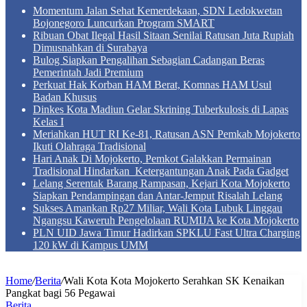
Momentum Jalan Sehat Kemerdekaan, SDN Ledokwetan
Bojonegoro Luncurkan Program SMART
Ribuan Obat Ilegal Hasil Sitaan Senilai Ratusan Juta Rupiah
Dimusnahkan di Surabaya
Bulog Siapkan Pengalihan Sebagian Cadangan Beras
Pemerintah Jadi Premium
Perkuat Hak Korban HAM Berat, Komnas HAM Usul
Badan Khusus
Dinkes Kota Madiun Gelar Skrining Tuberkulosis di Lapas
Kelas I
Meriahkan HUT RI Ke-81, Ratusan ASN Pemkab Mojokerto
Ikuti Olahraga Tradisional
Hari Anak Di Mojokerto, Pemkot Galakkan Permainan
Tradisional Hindarkan Ketergantungan Anak Pada Gadget
Lelang Serentak Barang Rampasan, Kejari Kota Mojokerto
Siapkan Pendampingan dan Antar-Jemput Risalah Lelang
Sukses Amankan Rp27 Miliar, Wali Kota Lubuk Linggau
Ngangsu Kaweruh Pengelolaan RUMIJA ke Kota Mojokerto
PLN UID Jawa Timur Hadirkan SPKLU Fast Ultra Charging
120 kW di Kampus UMM
Home
/
Berita
/
Wali Kota Kota Mojokerto Serahkan SK Kenaikan
Pangkat bagi 56 Pegawai
Berita