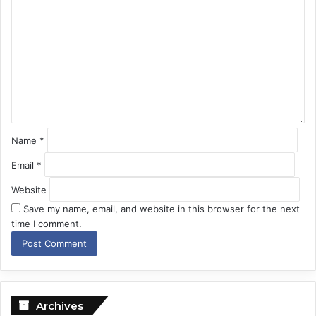
o
m
m
e
n
t
*
Name
*
Email
*
Website
Save my name, email, and website in this browser for the next
time I comment.
Archives