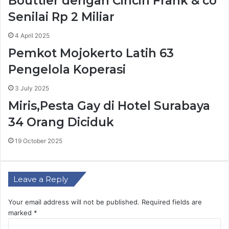
Bouttier dengan Cincin Frank & co
Senilai Rp 2 Miliar
4 April 2025
Pemkot Mojokerto Latih 63
Pengelola Koperasi
3 July 2025
Miris,Pesta Gay di Hotel Surabaya
34 Orang Diciduk
19 October 2025
Leave a Reply
Your email address will not be published.
Required fields are
marked
*
C