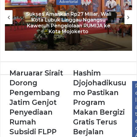
Advertorial
Sukses Amankan Rp27 Miliar, Wali
Kota Lubuk Linggau Ngangsu
Kaweruh Pengelolaan RUMIJA ke
Kota Mojokerto
Maruarar Sirait
Hashim
Dorong
Djojohadikusu
Pengembang
mo Pastikan
l
Jatim Genjot
Program
Penyediaan
Makan Bergizi
Rumah
Gratis Terus
Subsidi FLPP
Berjalan