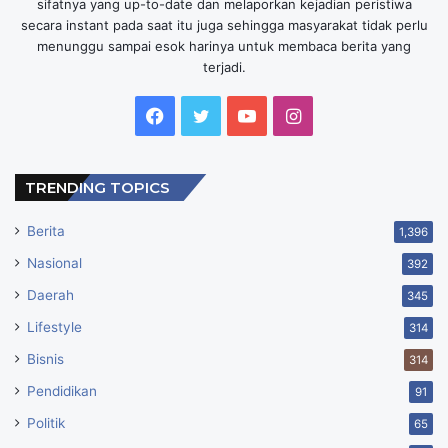
sifatnya yang up-to-date dan melaporkan kejadian peristiwa
secara instant pada saat itu juga sehingga masyarakat tidak perlu
menunggu sampai esok harinya untuk membaca berita yang
terjadi.
Facebook
Twitter
YouTube
Instagram
TRENDING TOPICS
Berita
1,396
Nasional
392
Daerah
345
Lifestyle
314
Bisnis
314
Pendidikan
91
Politik
65