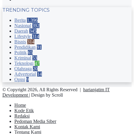
TRENDING TOPICS
Berita
1,396
Nasional
392
Daerah
345
Lifestyle
314
Bisnis
314
Pendidikan
91
Politik
65
Kriminal
53
Teknologi
47
Olahraga
20
Advertorial
14
Opini
9
© Copyright 2026, All Rights Reserved |
harianjatim IT
Development
| Design by Scroll
Home
Kode Etik
Redaksi
Pedoman Media Siber
Kontak Kami
Tentang Kami