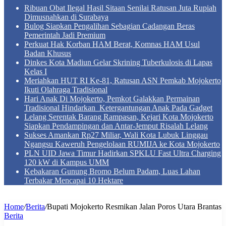
Ribuan Obat Ilegal Hasil Sitaan Senilai Ratusan Juta Rupiah
Dimusnahkan di Surabaya
Bulog Siapkan Pengalihan Sebagian Cadangan Beras
Pemerintah Jadi Premium
Perkuat Hak Korban HAM Berat, Komnas HAM Usul
Badan Khusus
Dinkes Kota Madiun Gelar Skrining Tuberkulosis di Lapas
Kelas I
Meriahkan HUT RI Ke-81, Ratusan ASN Pemkab Mojokerto
Ikuti Olahraga Tradisional
Hari Anak Di Mojokerto, Pemkot Galakkan Permainan
Tradisional Hindarkan Ketergantungan Anak Pada Gadget
Lelang Serentak Barang Rampasan, Kejari Kota Mojokerto
Siapkan Pendampingan dan Antar-Jemput Risalah Lelang
Sukses Amankan Rp27 Miliar, Wali Kota Lubuk Linggau
Ngangsu Kaweruh Pengelolaan RUMIJA ke Kota Mojokerto
PLN UID Jawa Timur Hadirkan SPKLU Fast Ultra Charging
120 kW di Kampus UMM
Kebakaran Gunung Bromo Belum Padam, Luas Lahan
Terbakar Mencapai 10 Hektare
Home
/
Berita
/
Bupati Mojokerto Resmikan Jalan Poros Utara Brantas
Berita