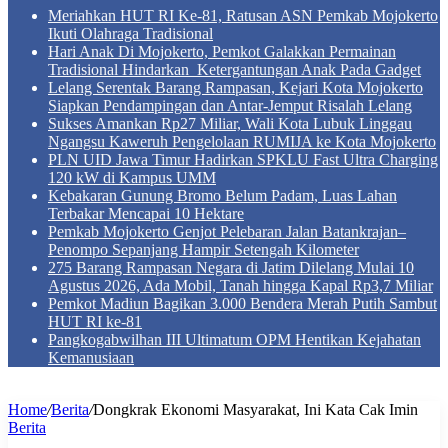
Meriahkan HUT RI Ke-81, Ratusan ASN Pemkab Mojokerto
Ikuti Olahraga Tradisional
Hari Anak Di Mojokerto, Pemkot Galakkan Permainan
Tradisional Hindarkan Ketergantungan Anak Pada Gadget
Lelang Serentak Barang Rampasan, Kejari Kota Mojokerto
Siapkan Pendampingan dan Antar-Jemput Risalah Lelang
Sukses Amankan Rp27 Miliar, Wali Kota Lubuk Linggau
Ngangsu Kaweruh Pengelolaan RUMIJA ke Kota Mojokerto
PLN UID Jawa Timur Hadirkan SPKLU Fast Ultra Charging
120 kW di Kampus UMM
Kebakaran Gunung Bromo Belum Padam, Luas Lahan
Terbakar Mencapai 10 Hektare
Pemkab Mojokerto Genjot Pelebaran Jalan Batankrajan–
Penompo Sepanjang Hampir Setengah Kilometer
275 Barang Rampasan Negara di Jatim Dilelang Mulai 10
Agustus 2026, Ada Mobil, Tanah hingga Kapal Rp3,7 Miliar
Pemkot Madiun Bagikan 3.000 Bendera Merah Putih Sambut
HUT RI ke-81
Pangkogabwilhan III Ultimatum OPM Hentikan Kejahatan
Kemanusiaan
Home
/
Berita
/
Dongkrak Ekonomi Masyarakat, Ini Kata Cak Imin
Berita