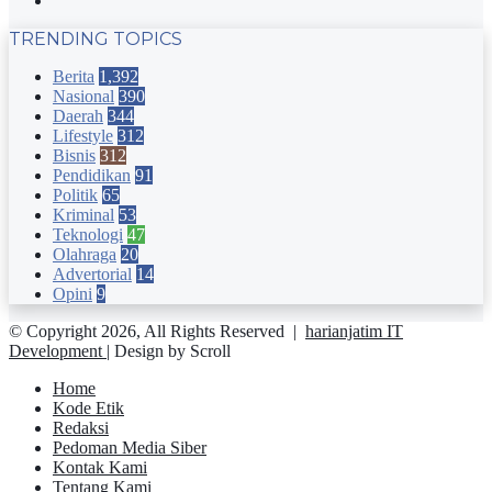
TRENDING TOPICS
Berita
1,392
Nasional
390
Daerah
344
Lifestyle
312
Bisnis
312
Pendidikan
91
Politik
65
Kriminal
53
Teknologi
47
Olahraga
20
Advertorial
14
Opini
9
© Copyright 2026, All Rights Reserved |
harianjatim IT
Development
| Design by Scroll
Home
Kode Etik
Redaksi
Pedoman Media Siber
Kontak Kami
Tentang Kami