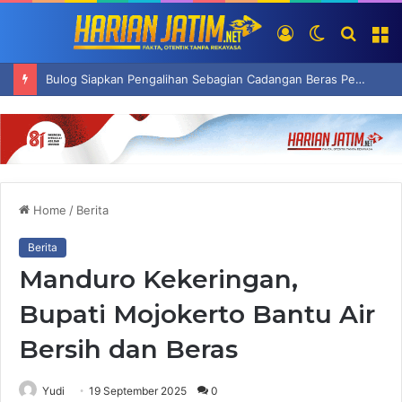
Log
Switch
Searc
M
In
skin
for
Bulog Siapkan Pengalihan Sebagian Cadangan Beras Pemerintah Jadi Premium
Home
/
Berita
Berita
Manduro Kekeringan,
Bupati Mojokerto Bantu Air
Bersih dan Beras
Yudi
19 September 2025
0