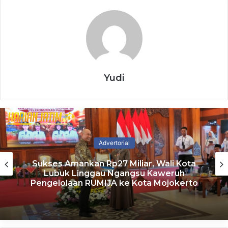
Bulog Siapkan Pengalihan Sebagian
Cadangan Beras Pemerintah Jadi
Premium
7 August 2026
Perkuat Hak Korban HAM Berat,
Yudi
Komnas HAM Usul Badan Khusus
7 August 2026
Dinkes Kota Madiun Gelar Skrining
Tuberkulosis di Lapas Kelas I
Advertorial
7 August 2026
Sukses Amankan Rp27 Miliar, Wali Kota
Lubuk Linggau Ngangsu Kaweruh
Penyerahan bantuan berlangsung di Balai Desa Manduro
Pengelolaan RUMIJA ke Kota Mojokerto
Manggung Gajah dengan dihadiri Kalaksa BPBD Kabupaten
Mojokerto, Rinaldi Rizal Sabirin, bersama jajaran Forum
Komunikasi Pimpinan Kecamatan (Forkopimca) Ngoro.