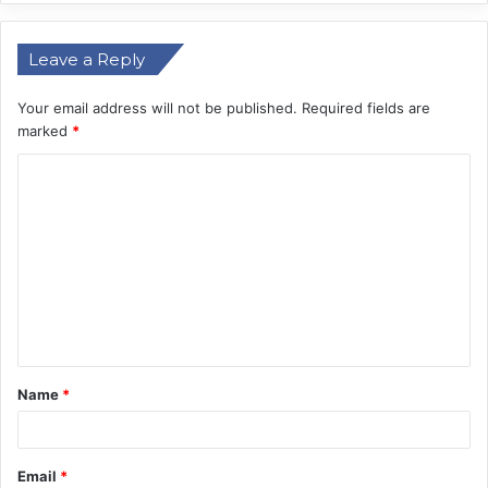
Leave a Reply
Your email address will not be published.
Required fields are
marked
*
C
o
m
m
e
n
t
Name
*
*
Email
*