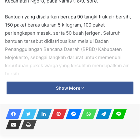
Kecamatan Ngoro, pada Kamis (18/9) sore.
Bantuan yang disalurkan berupa 90 tangki truk air bersih,
150 paket beras ukuran 5 kilogram, 100 paket
perlengkapan masak, serta 50 buah jerigen. Seluruh
bantuan tersebut didistribusikan melalui Badan
Penanggulangan Bencana Daerah (BPBD) Kabupaten
Mojokerto, sebagai langkah darurat untuk memenuhi
kebutuhan pokok warga yang kesulitan mendapatkan air
bersih.
Show More
Related Articles
Ribuan Obat Ilegal Hasil Sitaan Senilai
Ratusan Juta Rupiah Dimusnahkan di
Surabaya
7 August 2026