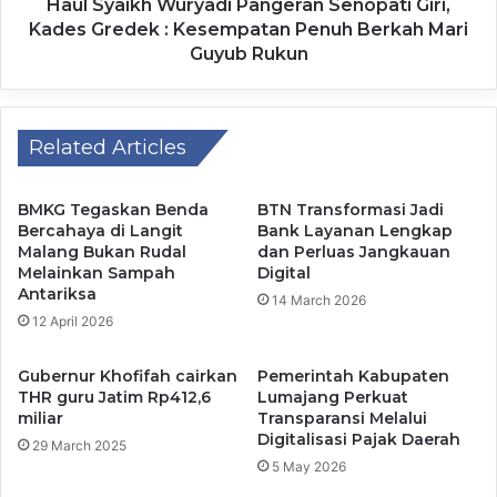
Pernyataan tersebut menjadi sinyal kuat bahwa Pemkab
Haul Syaikh Wuryadi Pangeran Senopati Giri,
Kades Gredek : Kesempatan Penuh Berkah Mari
Mojokerto tidak hanya fokus pada penanganan jangka
Guyub Rukun
pendek berupa distribusi bantuan, tetapi juga menyiapkan
langkah strategis jangka panjang untuk mengatasi
kekeringan secara berkelanjutan.
Related Articles
BMKG Tegaskan Benda
BTN Transformasi Jadi
Bercahaya di Langit
Bank Layanan Lengkap
Dengan adanya bantuan ini, diharapkan kebutuhan
Malang Bukan Rudal
dan Perluas Jangkauan
mendesak warga, khususnya akses terhadap air bersih
Melainkan Sampah
Digital
Antariksa
dan pangan, dapat terpenuhi sembari menunggu upaya
14 March 2026
12 April 2026
jangka panjang dalam mengatasi kekeringan. (Nin)
Gubernur Khofifah cairkan
Pemerintah Kabupaten
THR guru Jatim Rp412,6
Lumajang Perkuat
miliar
Transparansi Melalui
Digitalisasi Pajak Daerah
29 March 2025
5 May 2026