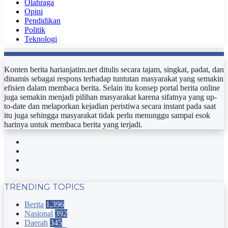
Olahraga
Opini
Pendidikan
Politik
Teknologi
Konten berita harianjatim.net ditulis secara tajam, singkat, padat, dan
dinamis sebagai respons terhadap tuntutan masyarakat yang semakin
efisien dalam membaca berita. Selain itu konsep portal berita online
juga semakin menjadi pilihan masyarakat karena sifatnya yang up-
to-date dan melaporkan kejadian peristiwa secara instant pada saat
itu juga sehingga masyarakat tidak perlu menunggu sampai esok
harinya untuk membaca berita yang terjadi.
Facebook
Twitter
YouTube
Instagram
TRENDING TOPICS
Berita
1,396
Nasional
392
Daerah
345