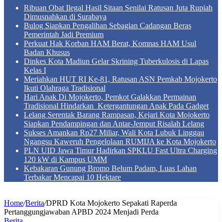
Ribuan Obat Ilegal Hasil Sitaan Senilai Ratusan Juta Rupiah
Dimusnahkan di Surabaya
Bulog Siapkan Pengalihan Sebagian Cadangan Beras
Pemerintah Jadi Premium
Perkuat Hak Korban HAM Berat, Komnas HAM Usul
Badan Khusus
Dinkes Kota Madiun Gelar Skrining Tuberkulosis di Lapas
Kelas I
Meriahkan HUT RI Ke-81, Ratusan ASN Pemkab Mojokerto
Ikuti Olahraga Tradisional
Hari Anak Di Mojokerto, Pemkot Galakkan Permainan
Tradisional Hindarkan Ketergantungan Anak Pada Gadget
Lelang Serentak Barang Rampasan, Kejari Kota Mojokerto
Siapkan Pendampingan dan Antar-Jemput Risalah Lelang
Sukses Amankan Rp27 Miliar, Wali Kota Lubuk Linggau
Ngangsu Kaweruh Pengelolaan RUMIJA ke Kota Mojokerto
PLN UID Jawa Timur Hadirkan SPKLU Fast Ultra Charging
120 kW di Kampus UMM
Kebakaran Gunung Bromo Belum Padam, Luas Lahan
Terbakar Mencapai 10 Hektare
Home
/
Berita
/
DPRD Kota Mojokerto Sepakati Raperda
Pertanggungjawaban APBD 2024 Menjadi Perda
Berita