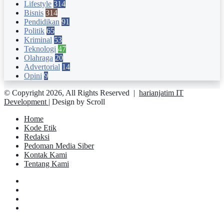
Lifestyle
314
Bisnis
314
Pendidikan
91
Politik
65
Kriminal
53
Teknologi
47
Olahraga
20
Advertorial
14
Opini
9
© Copyright 2026, All Rights Reserved |
harianjatim IT
Development
| Design by Scroll
Home
Kode Etik
Redaksi
Pedoman Media Siber
Kontak Kami
Tentang Kami
Facebook
Twitter
YouTube
Instagram