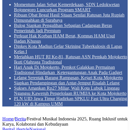
Momentum Jalan Sehat Kemerdekaan, SDN Ledokwetan
Bojonegoro Luncurkan Program SMART
Ribuan Obat Ilegal Hasil Sitaan Senilai Ratusan Juta Rupiah
Dimusnahkan di Surabaya
Bulog Siapkan Pengalihan Sebagian Cadangan Beras
Pemerintah Jadi Premium
Perkuat Hak Korban HAM Berat, Komnas HAM Usul
Badan Khusus
Dinkes Kota Madiun Gelar Skrining Tuberkulosis di Lapas
Kelas I
Meriahkan HUT RI Ke-81, Ratusan ASN Pemkab Mojokerto
Ikuti Olahraga Tradisional
Hari Anak Di Mojokerto, Pemkot Galakkan Permainan
Tradisional Hindarkan Ketergantungan Anak Pada Gadget
Lelang Serentak Barang Rampasan, Kejari Kota Mojokerto
Siapkan Pendampingan dan Antar-Jemput Risalah Lelang
Sukses Amankan Rp27 Miliar, Wali Kota Lubuk Linggau
Ngangsu Kaweruh Pengelolaan RUMIJA ke Kota Mojokerto
PLN UID Jawa Timur Hadirkan SPKLU Fast Ultra Charging
120 kW di Kampus UMM
Home
/
Berita
/
Festival Musikal Indonesia 2025, Ruang Inklusif untuk
Karya, Kolaborasi dan Kebudayaan
Berita
Lifestyle
Nasional