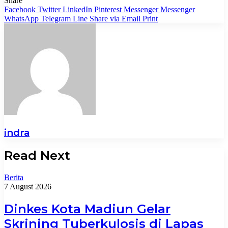
Share
Facebook
Twitter
LinkedIn
Pinterest
Messenger
Messenger
WhatsApp
Telegram
Line
Share via Email
Print
indra
Read Next
Berita
7 August 2026
Dinkes Kota Madiun Gelar
Skrining Tuberkulosis di Lapas