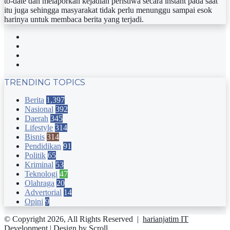
to-date dan melaporkan kejadian peristiwa secara instant pada saat
itu juga sehingga masyarakat tidak perlu menunggu sampai esok
harinya untuk membaca berita yang terjadi.
Facebook
Twitter
YouTube
Instagram
TRENDING TOPICS
Berita
1,397
Nasional
392
Daerah
345
Lifestyle
314
Bisnis
314
Pendidikan
91
Politik
65
Kriminal
53
Teknologi
47
Olahraga
20
Advertorial
14
Opini
9
© Copyright 2026, All Rights Reserved |
harianjatim IT
Development
| Design by Scroll