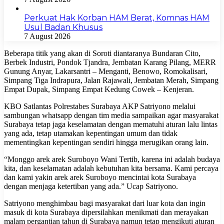
Perkuat Hak Korban HAM Berat, Komnas HAM
Usul Badan Khusus
7 August 2026
Beberapa titik yang akan di Soroti diantaranya Bundaran Cito,
Berbek Industri, Pondok Tjandra, Jembatan Karang Pilang, MERR
Gunung Anyar, Lakarsantri – Menganti, Benowo, Romokalisari,
Simpang Tiga Indrapura, Jalan Rajawali, Jembatan Merah, Simpang
Empat Dupak, Simpang Empat Kedung Cowek – Kenjeran.
KBO Satlantas Polrestabes Surabaya AKP Satriyono melalui
sambungan whatsapp dengan tim media sampaikan agar masyarakat
Surabaya tetap jaga keselamatan dengan mematuhi aturan lalu lintas
yang ada, tetap utamakan kepentingan umum dan tidak
mementingkan kepentingan sendiri hingga merugikan orang lain.
“Monggo arek arek Suroboyo Wani Tertib, karena ini adalah budaya
kita, dan keselamatan adalah kebutuhan kita bersama. Kami percaya
dan kami yakin arek arek Suroboyo mencintai kota Surabaya
dengan menjaga ketertiban yang ada.” Ucap Satriyono.
Satriyono menghimbau bagi masyarakat dari luar kota dan ingin
masuk di kota Surabaya dipersilahkan menikmati dan merayakan
malam pergantian tahun di Surabaya namun tetap mengikuti aturan