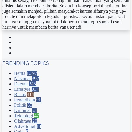
dinamis sebagai respons terhadap tuntutan masyarakat yang semakin
efisien dalam membaca berita. Selain itu konsep portal berita online
juga semakin menjadi pilihan masyarakat karena sifatnya yang up-
to-date dan melaporkan kejadian peristiwa secara instant pada saat
itu juga sehingga masyarakat tidak perlu menunggu sampai esok
harinya untuk membaca berita yang terjadi.
Facebook
Twitter
YouTube
Instagram
TRENDING TOPICS
Berita
1,397
Nasional
392
Daerah
345
Lifestyle
314
Bisnis
314
Pendidikan
91
Politik
65
Kriminal
53
Teknologi
47
Olahraga
20
Advertorial
14
Opini
9