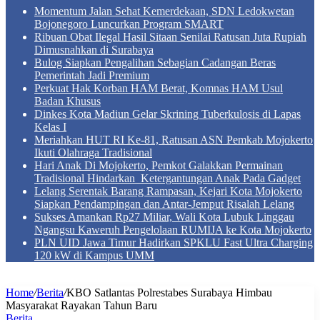
Momentum Jalan Sehat Kemerdekaan, SDN Ledokwetan
Bojonegoro Luncurkan Program SMART
Ribuan Obat Ilegal Hasil Sitaan Senilai Ratusan Juta Rupiah
Dimusnahkan di Surabaya
Bulog Siapkan Pengalihan Sebagian Cadangan Beras
Pemerintah Jadi Premium
Perkuat Hak Korban HAM Berat, Komnas HAM Usul
Badan Khusus
Dinkes Kota Madiun Gelar Skrining Tuberkulosis di Lapas
Kelas I
Meriahkan HUT RI Ke-81, Ratusan ASN Pemkab Mojokerto
Ikuti Olahraga Tradisional
Hari Anak Di Mojokerto, Pemkot Galakkan Permainan
Tradisional Hindarkan Ketergantungan Anak Pada Gadget
Lelang Serentak Barang Rampasan, Kejari Kota Mojokerto
Siapkan Pendampingan dan Antar-Jemput Risalah Lelang
Sukses Amankan Rp27 Miliar, Wali Kota Lubuk Linggau
Ngangsu Kaweruh Pengelolaan RUMIJA ke Kota Mojokerto
PLN UID Jawa Timur Hadirkan SPKLU Fast Ultra Charging
120 kW di Kampus UMM
Home
/
Berita
/
KBO Satlantas Polrestabes Surabaya Himbau
Masyarakat Rayakan Tahun Baru
Berita