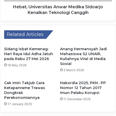
Hebat, Universitas Anwar Medika Sidoarjo
Kenalkan Teknologi Canggih
“ Alhamdulillah semuanya berjalan lancar dan kondusif,”
pungkasnya.
Related Articles
Sementara Camat Benjeng, Nurul Fuad menyatakan sangat
mendukung kegiatan positif. Kegiatan ini jadi ajang kumpul
antar warga, kerukunan dan peningkatan gotong royong.
Sidang Isbat Kemenag:
Anang Hermansyah Jadi
Hari Raya Idul Adha Jatuh
Mahasiswa S2 UNAIR,
pada Rabu 27 Mei 2026
Kuliahnya Viral di Media
“ Marilah momentum ini kita jadikan mempererat
Sosial
18 May 2026
silaturahmi kita dan kegotongroyongan, demi
3 March 2026
kesejahteraan desa ini,” pungkas Fuad.
Cak Imin Takjub Cara
Hakordia 2025, PKN : PP
Ketapanrame Trawas
Nomor 12 Tahun 2017
Sebelumnya selain kegiatan sedekah bumi, pemdes
Dongkrak
Imun Pelaku Korupsi
setempat mengadakan Karnaval Budaya dalam
Perekonomiannya
11 December 2025
memperingati HUT Kemerdekaan Republik Indonesia ke-
17 January 2025
80. Acara tersebut diikuti 17 RT, BPD dan Pemdes pada
Minggu (21/9/2025) kemarin. (dik)