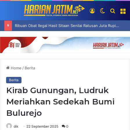
Log
Switch
Searc
M
In
skin
for
Ribuan Obat Ilegal Hasil Sitaan Senilai Ratusan Juta Rupiah Dimusnahkan di Surabaya
Home
/
Berita
Berita
Kirab Gunungan, Ludruk
Meriahkan Sedekah Bumi
Bulurejo
dik
22 September 2025
0