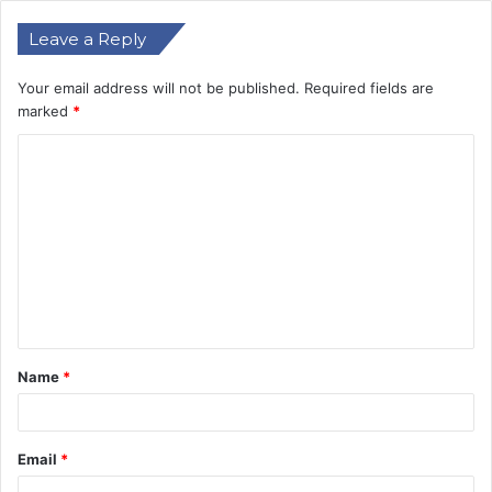
Leave a Reply
Your email address will not be published.
Required fields are
marked
*
C
o
m
m
e
n
t
Name
*
*
Email
*