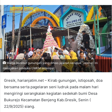
Warga berebut gunungan yang dihias jajanan kerupuk. Jajanan ini
merupakan produksi UMKM setempat.
Gresik, harianjatim.net – Kirab gunungan, istiqosah, doa
bersama serta pagelaran seni ludruk pada malam hari
mengiringi serangkaian kegiatan sedekah bumi Desa
Bukurejo Kecamatan Benjeng Kab.Gresik, Senin (
22/9/2025) siang.