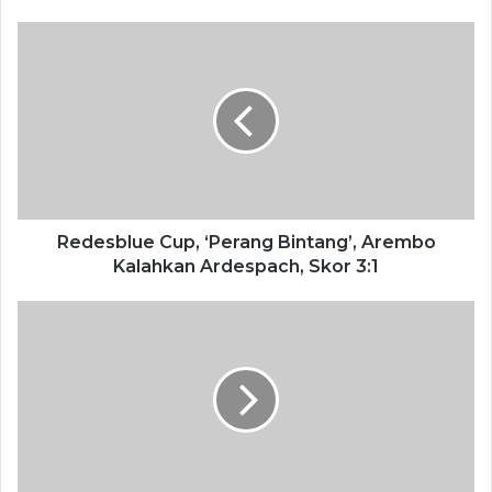
ujar Imam Shofwan saat membuka kirab gunungan di
Lapangan Bulurejo.
Iwan (sapaan Imam Shofwan) mengucapkan banyak
terimakasih kepada semua pihak yang telah mendukung
terlaksananya kegiatan.Mulai RT, RW jajaran perangkat
desa, BPD serta semua warga.
“ Semuanya begitu antusias melaksanakan kegiatan yang
Redesblue Cup, ‘Perang Bintang’, Arembo
Kalahkan Ardespach, Skor 3:1
diadakan setahun sekali ini. Terimakasih semuanya.
Mohon maaf jika ada kurangnya tempat atau kelayakan
yang kurang berkenan,” tandas Iwan.
Selain itu Ia juga berterimakasih kepada jajaran
Forkopimcam yang kemarin sudah membantu saat
kegiatan karnaval.