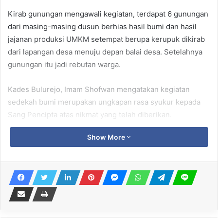
Kirab gunungan mengawali kegiatan, terdapat 6 gunungan
dari masing-masing dusun berhias hasil bumi dan hasil
jajanan produksi UMKM setempat berupa kerupuk dikirab
dari lapangan desa menuju depan balai desa. Setelahnya
gunungan itu jadi rebutan warga.
Kades Bulurejo, Imam Shofwan mengatakan kegiatan
sedekah bumi merupakan ungkapan rasa syukur kepada
Sang Pencipta atas nikmat yang telah diberikan.
Show More
Related Articles
Momentum Jalan Sehat Kemerdekaan,
SDN Ledokwetan Bojonegoro
Luncurkan Program SMART
8 August 2026