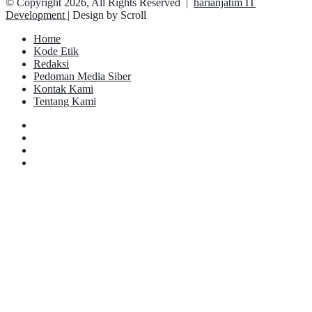
© Copyright 2026, All Rights Reserved |
harianjatim IT
Development
| Design by Scroll
Home
Kode Etik
Redaksi
Pedoman Media Siber
Kontak Kami
Tentang Kami
Facebook
Twitter
YouTube
Instagram
Facebook
Twitter
Pinterest
Messenger
Messenger
WhatsApp
Telegram
Back
to
top
button