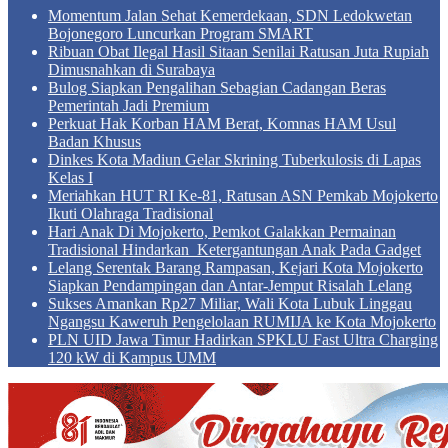
Momentum Jalan Sehat Kemerdekaan, SDN Ledokwetan
Bojonegoro Luncurkan Program SMART
Ribuan Obat Ilegal Hasil Sitaan Senilai Ratusan Juta Rupiah
Dimusnahkan di Surabaya
Bulog Siapkan Pengalihan Sebagian Cadangan Beras
Pemerintah Jadi Premium
Perkuat Hak Korban HAM Berat, Komnas HAM Usul
Badan Khusus
Dinkes Kota Madiun Gelar Skrining Tuberkulosis di Lapas
Kelas I
Meriahkan HUT RI Ke-81, Ratusan ASN Pemkab Mojokerto
Ikuti Olahraga Tradisional
Hari Anak Di Mojokerto, Pemkot Galakkan Permainan
Tradisional Hindarkan Ketergantungan Anak Pada Gadget
Lelang Serentak Barang Rampasan, Kejari Kota Mojokerto
Siapkan Pendampingan dan Antar-Jemput Risalah Lelang
Sukses Amankan Rp27 Miliar, Wali Kota Lubuk Linggau
Ngangsu Kaweruh Pengelolaan RUMIJA ke Kota Mojokerto
PLN UID Jawa Timur Hadirkan SPKLU Fast Ultra Charging
120 kW di Kampus UMM