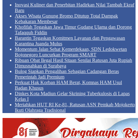
Inovasi Kuliner dan Penerbitan Hadirkan Nilai Tambah Ekraf
Baru
Akses Wisata Gunung Bromo Ditutup Total Dampak
Kebakaran Membesar
Khofifah Tegaskan Jawa Timur Gudang Ulama dan Dorong
Tafaqquh Fiddin
Barantin Tegaskan Komitmen Layanan dan Pengawasan
Karantina Juanda Mulus
Momentum Jalan Sehat Kemerdekaan, SDN Ledokwetan
Bojonegoro Luncurkan Program SMART
Ribuan Obat Ilegal Hasil Sitaan Senilai Ratusan Juta Rupiah
Dimusnahkan di Surabaya
Bulog Siapkan Pengalihan Sebagian Cadangan Beras
Pemerintah Jadi Premium
Perkuat Hak Korban HAM Berat, Komnas HAM Usul
Badan Khusus
Dinkes Kota Madiun Gelar Skrining Tuberkulosis di Lapas
Kelas I
Meriahkan HUT RI Ke-81, Ratusan ASN Pemkab Mojokerto
Ikuti Olahraga Tradisional