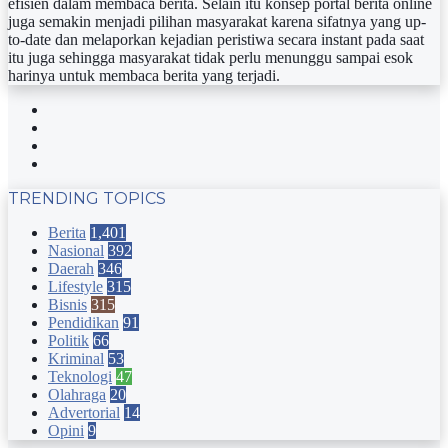
efisien dalam membaca berita. Selain itu konsep portal berita online
juga semakin menjadi pilihan masyarakat karena sifatnya yang up-
to-date dan melaporkan kejadian peristiwa secara instant pada saat
itu juga sehingga masyarakat tidak perlu menunggu sampai esok
harinya untuk membaca berita yang terjadi.
Facebook
Twitter
YouTube
Instagram
TRENDING TOPICS
Berita
1,401
Nasional
392
Daerah
346
Lifestyle
315
Bisnis
315
Pendidikan
91
Politik
66
Kriminal
53
Teknologi
47
Olahraga
20
Advertorial
14
Opini
9