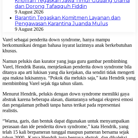
Khofifah Tegaskan Jawa Timur Gudang Ulama
dan Dorong Tafaqquh Fiddin
9 August 2026
Barantin Tegaskan Komitmen Layanan dan
Pengawasan Karantina Juanda Mulus
9 August 2026
Varel sebagai penderita down syndrome, hanya mampu
berkomunikasi dengan bahasa isyarat lazimnya anak berkebutuhan
khusus.
Namun pelukis dan kurator yang juga guru gambar pembimbing
Varel, Hendrik Barata, menjelaskan penderita down syndrome bila
ditanya apa arti lukisan yang dia kerjakan, dia sendiri tidak mengerti
apa makna lukisannya. “Pokok dia melukis saja,” kata Hendrik yang
membimbing Varel sejak tiga tahun silam.
Menurut Hendrik, pelukis dengan down syndrome memiliki gaya
abstrak karena beberapa alasan, diantaranya sebagai ekspresi emosi
dan pengalaman pribadi tanpa harus terikat pada representasi
realistis.
“Warna, garis, dan bentuk dapat digunakan untuk menyampaikan
perasaan dan ide penderita down syndrome,” kata Hendrik, yang
telah 15 kali berpameran tunggal maupun pameran bersama sejak
tahun 2000. Karya Hendrik juga bergaya abstrak, dan dikoleksi