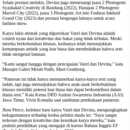
Selain prestasi melukis, Devina juga memenangi juara 2 Photogenic
Syashakid Creativity di Bandung (2022), Harapan 2 Photogenic
Marvel City (2022), juara 3 Photogenic Art into Fashion Inklusif
Grand City (2023) dan prestasi bergengsi lainnya untuk acara
fashion show.
Karya lukis abstrak yang digoreskan Varel dan Devina adalah
contoh nyata dari kreativitas dan bakat yang tidak terbatas. Meski
mereka berkebutuhan khusus, keduanya telah menunjukkan
kemampuan artistik yang luar biasa dan membuktikan bahwa seni
tidak mengenal batasan.
“Kami sangat bangga dengan pencapaian Varel dan Devina,” kata
Manajer Galeri Merah Putih, Must Genthong.
“Pameran ini tidak hanya memamerkan karya-karya seni yang
indah, tapi juga menunjukkan bahwa anak-anak berkebutuhan
khusus memiliki potensi luar biasa dan dapat berkontribusi dalam
dunia seni.” Kata Ketua DPD Autism Awareness Indonesia (AAI)
Jawa Timur, Vivin Komalia saat sambutan pembukaan pameran.
Jhon Pierce, kolektor baru karya Varel dan Devina, mengungkapkan
kekagumannya terhadap kedua pelukis muda ini. “Saya sangat
terkesan dengan kreativitas dan keunikan karya mereka,” kata
praktisi pendidikan yang mengajar di kursus Bahasa Inggris EF