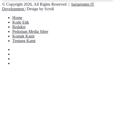
© Copyright 2026, All Rights Reserved |
harianjatim IT
Development
| Design by Scroll
Home
Kode Etik
Redaksi
Pedoman Media Siber
Kontak Kami
Tentang Kami
Facebook
Twitter
YouTube
Instagram
Facebook
Twitter
Pinterest
Messenger
Messenger
WhatsApp
Telegram
Back
to
top
button