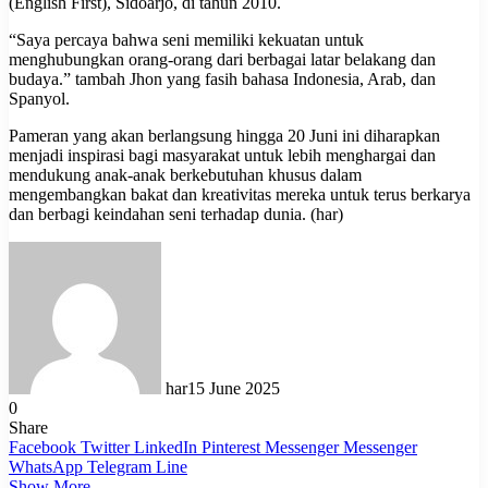
(English First), Sidoarjo, di tahun 2010.
“Saya percaya bahwa seni memiliki kekuatan untuk
menghubungkan orang-orang dari berbagai latar belakang dan
budaya.” tambah Jhon yang fasih bahasa Indonesia, Arab, dan
Spanyol.
Pameran yang akan berlangsung hingga 20 Juni ini diharapkan
menjadi inspirasi bagi masyarakat untuk lebih menghargai dan
mendukung anak-anak berkebutuhan khusus dalam
mengembangkan bakat dan kreativitas mereka untuk terus berkarya
dan berbagi keindahan seni terhadap dunia. (har)
har
15 June 2025
0
Share
Facebook
Twitter
LinkedIn
Pinterest
Messenger
Messenger
WhatsApp
Telegram
Line
Show More