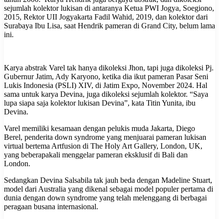
sejumlah kolektor lukisan di antaranya Ketua PWI Jogya, Soegiono,
2015, Rektor UII Jogyakarta Fadil Wahid, 2019, dan kolektor dari
Surabaya Ibu Lisa, saat Hendrik pameran di Grand City, belum lama
ini.
Karya abstrak Varel tak hanya dikoleksi Jhon, tapi juga dikoleksi Pj.
Gubernur Jatim, Ady Karyono, ketika dia ikut pameran Pasar Seni
Lukis Indonesia (PSLI) XIV, di Jatim Expo, November 2024. Hal
sama untuk karya Devina, juga dikoleksi sejumlah kolektor. “Saya
lupa siapa saja kolektor lukisan Devina”, kata Titin Yunita, ibu
Devina.
Varel memiliki kesamaan dengan pelukis muda Jakarta, Diego
Berel, penderita down syndrome yang menjuarai pameran lukisan
virtual bertema Artfusion di The Holy Art Gallery, London, UK,
yang beberapakali menggelar pameran eksklusif di Bali dan
London.
Sedangkan Devina Salsabila tak jauh beda dengan Madeline Stuart,
model dari Australia yang dikenal sebagai model populer pertama di
dunia dengan down syndrome yang telah melenggang di berbagai
peragaan busana internasional.