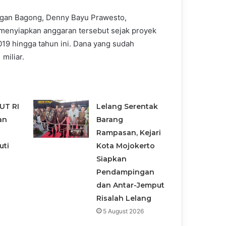
an Bagong, Denny Bayu Prawesto,
menyiapkan anggaran tersebut sejak proyek
019 hingga tahun ini. Dana yang sudah
miliar.
UT RI
Lelang Serentak
an
Barang
b
Rampasan, Kejari
uti
Kota Mojokerto
Siapkan
Pendampingan
dan Antar-Jemput
Risalah Lelang
5 August 2026