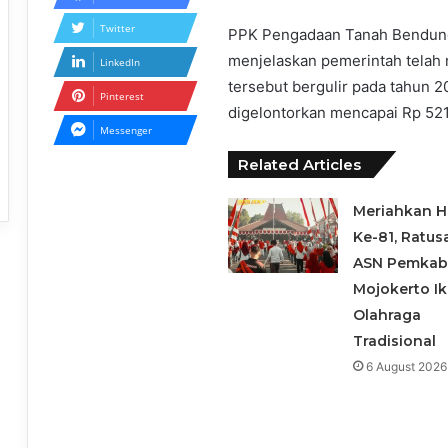
Twitter
PPK Pengadaan Tanah Bendung
menjelaskan pemerintah telah 
LinkedIn
tersebut bergulir pada tahun 2
Pinterest
digelontorkan mencapai Rp 521 
Messenger
Related Articles
Meriahkan H
Ke-81, Ratus
ASN Pemka
Mojokerto Ik
Olahraga
Tradisional
6 August 2026