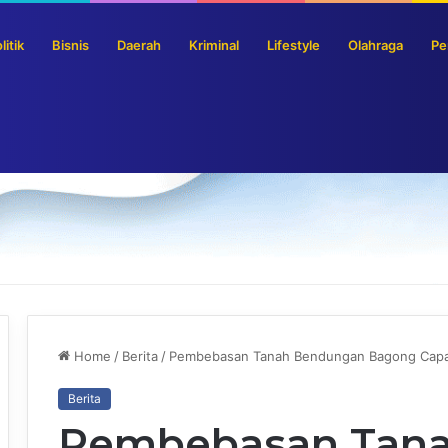
litik
Bisnis
Daerah
Kriminal
Lifestyle
Olahraga
Pe
an Tradisional Hindarkan Ketergantungan Anak Pada Gadget
Home
/
Berita
/
Pembebasan Tanah Bendungan Bagong Capai
Berita
Pembebasan Tan