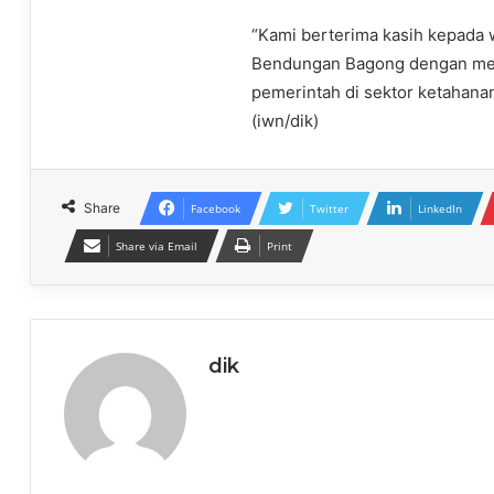
“Kami berterima kasih kepad
Bendungan Bagong dengan me
pemerintah di sektor ketahanan
(iwn/dik)
Share
Facebook
Twitter
LinkedIn
Share via Email
Print
dik