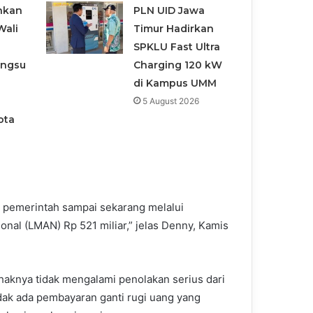
nkan
PLN UID Jawa
Wali
Timur Hadirkan
SPKLU Fast Ultra
angsu
Charging 120 kW
di Kampus UMM
5 August 2026
ota
n pemerintah sampai sekarang melalui
al (LMAN) Rp 521 miliar,” jelas Denny, Kamis
aknya tidak mengalami penolakan serius dari
idak ada pembayaran ganti rugi uang yang