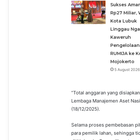
Sukses Ama
Rp27 Miliar, 
Kota Lubuk
Linggau Ng
Kaweruh
Pengelolaan
RUMIJA ke K
Mojokerto
5 August 2026
“Total anggaran yang disiapka
Lembaga Manajemen Aset Nasion
(18/12/2025).
Selama proses pembebasan pih
para pemilik lahan, sehingga t