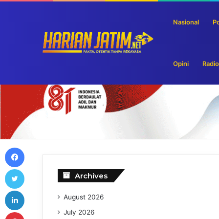
Nasional
Po
Hari Anak Di Mojokerto, Pemkot Galakkan Permain
Breaking News
Opini
Radio
Facebook
Twitter
Archives
LinkedIn
August 2026
Pinterest
July 2026