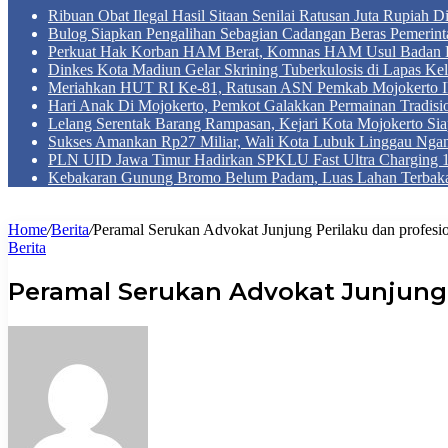
Ribuan Obat Ilegal Hasil Sitaan Senilai Ratusan Juta Rupiah 
Bulog Siapkan Pengalihan Sebagian Cadangan Beras Pemerint
Perkuat Hak Korban HAM Berat, Komnas HAM Usul Badan 
Dinkes Kota Madiun Gelar Skrining Tuberkulosis di Lapas Kel
Meriahkan HUT RI Ke-81, Ratusan ASN Pemkab Mojokerto Iku
Hari Anak Di Mojokerto, Pemkot Galakkan Permainan Tradis
Lelang Serentak Barang Rampasan, Kejari Kota Mojokerto Si
Sukses Amankan Rp27 Miliar, Wali Kota Lubuk Linggau Nga
PLN UID Jawa Timur Hadirkan SPKLU Fast Ultra Chargin
Kebakaran Gunung Bromo Belum Padam, Luas Lahan Terbaka
Home
/
Berita
/
Peramal Serukan Advokat Junjung Perilaku dan profesi
Berita
Peramal Serukan Advokat Junjung 