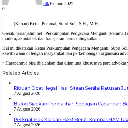
dik
16 June 2025
0
(Kanan) Ketua Peramal, Supri Soli, S.H., M.H
Gresik,harianjatim.net– Perkumpulan Pengacara Menganti (Peramal) m
modern, akuntabel, dan transparan harus ditingkatkan.
Hal ini dikatakan Ketua Perkumpulan Pengacara Menganti, Supri Sol
kewibawaan di tengah masyarakat dan perkembangan organisasi adv
“ Harapannya bisa dijalankan dan dijunjung khususnya para advokat y
Related Articles
Ribuan Obat Ilegal Hasil Sitaan Senilai Ratusan 
7 August 2026
Bulog Siapkan Pengalihan Sebagian Cadangan Be
7 August 2026
Perkuat Hak Korban HAM Berat, Komnas HAM Us
7 August 2026