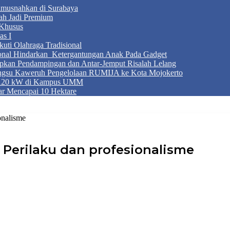
Dimusnahkan di Surabaya
ah Jadi Premium
Khusus
as I
ti Olahraga Tradisional
ional Hindarkan Ketergantungan Anak Pada Gadget
apkan Pendampingan dan Antar-Jemput Risalah Lelang
ngsu Kaweruh Pengelolaan RUMIJA ke Kota Mojokerto
g 120 kW di Kampus UMM
r Mencapai 10 Hektare
onalisme
Perilaku dan profesionalisme