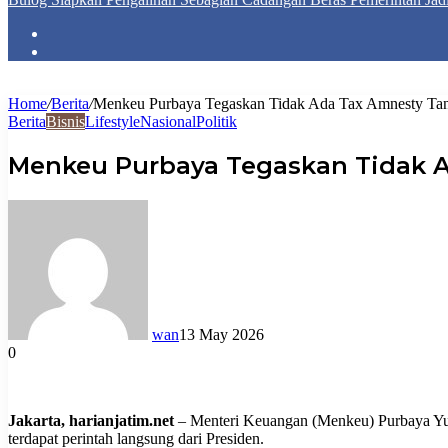
Home
/
Berita
/
Menkeu Purbaya Tegaskan Tidak Ada Tax Amnesty Tanp
Berita
Bisnis
Lifestyle
Nasional
Politik
Menkeu Purbaya Tegaskan Tidak A
wan
13 May 2026
0
Jakarta, harianjatim.net
– Menteri Keuangan (Menkeu) Purbaya Yud
terdapat perintah langsung dari Presiden.