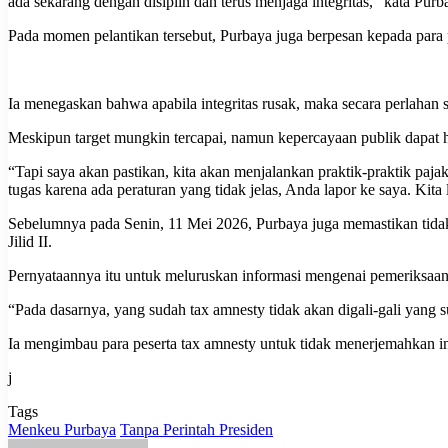
ada sekarang dengan disiplin dan terus menjaga integritas,” kata Purb
Pada momen pelantikan tersebut, Purbaya juga berpesan kepada para 
Ia menegaskan bahwa apabila integritas rusak, maka secara perlahan s
Meskipun target mungkin tercapai, namun kepercayaan publik dapat hi
“Tapi saya akan pastikan, kita akan menjalankan praktik-praktik pa
tugas karena ada peraturan yang tidak jelas, Anda lapor ke saya. Kita 
Sebelumnya pada Senin, 11 Mei 2026, Purbaya juga memastikan tida
Jilid II.
Pernyataannya itu untuk meluruskan informasi mengenai pemeriksaan
“Pada dasarnya, yang sudah tax amnesty tidak akan digali-gali yang s
Ia mengimbau para peserta tax amnesty untuk tidak menerjemahkan in
j
Tags
Menkeu Purbaya
Tanpa Perintah Presiden