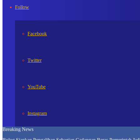
In
Follow
Facebook
Twitter
YouTube
Instagram
Breaking News
Bulog Siapkan Pengalihan Sebagian Cadangan Beras Pemerintah Ja