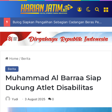
Log
Switch
Searc
M
In
skin
for
Bulog Siapkan Pengalihan Sebagian Cadangan Beras Pemerintah Jadi Premium
Home
/
Berita
Berita
Muhammad Al Barraa Siap
Dukung Atlet Disabilitas
Yudi
3 August 2025
0