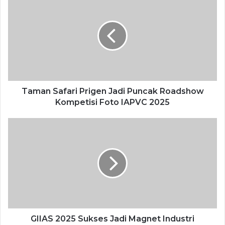
Masih dalam sesinya, Gus Bupati juga menunjukkan rasa
apresiasi kepada NPCI Kab. Mojokerto, atas kontribusi
organisasi tersebut dalam menaungi, melatih, dan
membina para atlet maupun bibit-bibit atlet disabilitas di
Kabupaten Mojokerto. Ia menambahkan, bahwa hal yang
dilakukan oleh NPCI dan para atlet disabilitas patut untuk
Taman Safari Prigen Jadi Puncak Roadshow
Kompetisi Foto IAPVC 2025
diteladani, karena mereka telah menunjukkan bahwa
keterbatasan fisik tidak menjadi penghalang untuk bisa
berprestasi.
“NPCI Kabupaten Mojokerto telah menjadi wadah yang
luar biasa bagi atlet disabilitas untuk berkembang
menunjukkan potensi dan membuktikan bahwa
keterbatasan fisik bulan halangan untuk meraih
kesuksesan dan cita-cita,” ucapnya
GIIAS 2025 Sukses Jadi Magnet Industri