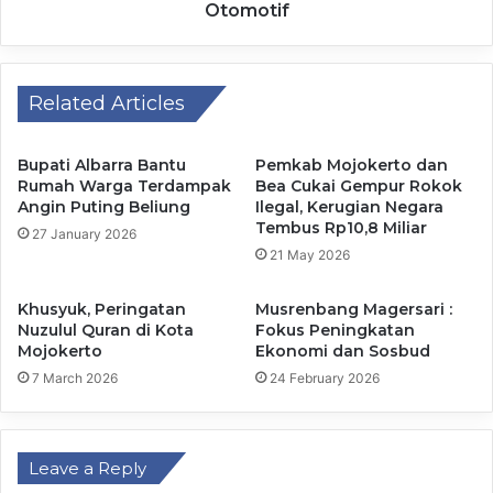
Otomotif
Di akhir sesi, Bupati Mojokerto itu tak lupa pula
mengucapkan selamat kepada para anggota dan pengurus
NPCI Kab. Mojokerto. Ia berharap agar kedepannya, para
Related Articles
pengurus, atlet, dan bibit-bibit atlet bisa terus berjuang
dengan tekun sesuai dengan perannya masing-masing,
demi membanggakan diri, daerah, dan bangsa.
Bupati Albarra Bantu
Pemkab Mojokerto dan
Rumah Warga Terdampak
Bea Cukai Gempur Rokok
Angin Puting Beliung
Ilegal, Kerugian Negara
Tembus Rp10,8 Miliar
27 January 2026
21 May 2026
“Selamat hari jadi untuk NPCI Kabupaten Mojokerto yang
ke-13, teruslah tumbuh, teruslah membina, teruslah
Khusyuk, Peringatan
Musrenbang Magersari :
Nuzulul Quran di Kota
Fokus Peningkatan
berkontribusi bagi kemajuan olahraga disabilitas di
Mojokerto
Ekonomi dan Sosbud
Kabupaten Mojokerto,” pungkasnya.
7 March 2026
24 February 2026
Pada giat tersebut, terdapat satu momen yang
membanggakan, yaitu hadirnya atlet disabilitas di cabor
Leave a Reply
badminton, Khalimatus Sadiyah Sukohandoko. Perempuan