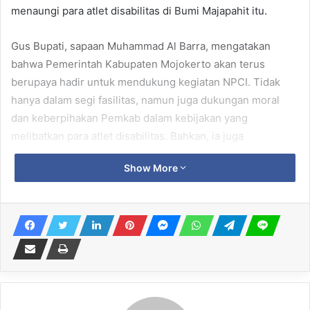
menaungi para atlet disabilitas di Bumi Majapahit itu.
Gus Bupati, sapaan Muhammad Al Barra, mengatakan
bahwa Pemerintah Kabupaten Mojokerto akan terus
berupaya hadir untuk mendukung kegiatan NPCI. Tidak
hanya dalam segi fasilitas, namun juga dukungan moral
dan keberpihakan Pemkab dalam kebijakan yang
melibatkan para atlet disabilitas. Bahkan, ia juga
menyatakan siap menambah nominal dana hibah untuk
Show More
NPCI Kab. Mojokerto pada tahun 2026 mendatang.
Related Articles
Ribuan Obat Ilegal Hasil Sitaan Senilai
Ratusan Juta Rupiah Dimusnahkan di
Surabaya
7 August 2026