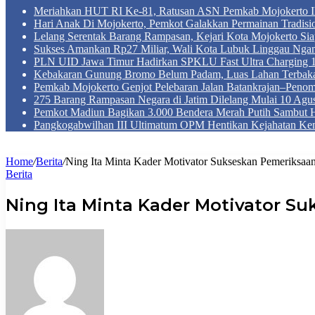
Meriahkan HUT RI Ke-81, Ratusan ASN Pemkab Mojokerto Iku
Hari Anak Di Mojokerto, Pemkot Galakkan Permainan Tradis
Lelang Serentak Barang Rampasan, Kejari Kota Mojokerto Si
Sukses Amankan Rp27 Miliar, Wali Kota Lubuk Linggau Nga
PLN UID Jawa Timur Hadirkan SPKLU Fast Ultra Chargin
Kebakaran Gunung Bromo Belum Padam, Luas Lahan Terbaka
Pemkab Mojokerto Genjot Pelebaran Jalan Batankrajan–Peno
275 Barang Rampasan Negara di Jatim Dilelang Mulai 10 Agus
Pemkot Madiun Bagikan 3.000 Bendera Merah Putih Sambut 
Pangkogabwilhan III Ultimatum OPM Hentikan Kejahatan Ke
Home
/
Berita
/
Ning Ita Minta Kader Motivator Sukseskan Pemeriksaan
Berita
Ning Ita Minta Kader Motivator S