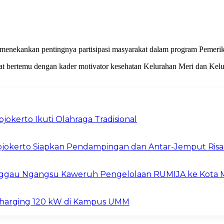
, menekankan pentingnya partisipasi masyarakat dalam program Pemeri
 saat bertemu dengan kader motivator kesehatan Kelurahan Meri dan K
okerto Ikuti Olahraga Tradisional
Mojokerto Siapkan Pendampingan dan Antar-Jemput Risa
inggau Ngangsu Kaweruh Pengelolaan RUMIJA ke Kota 
 Charging 120 kW di Kampus UMM