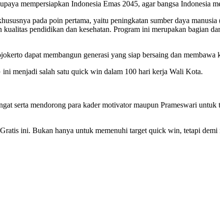
ya mempersiapkan Indonesia Emas 2045, agar bangsa Indonesia menjad
, khususnya pada poin pertama, yaitu peningkatan sumber daya manusi
an kualitas pendidikan dan kesehatan. Program ini merupakan bagian d
jokerto dapat membangun generasi yang siap bersaing dan membawa k
i menjadi salah satu quick win dalam 100 hari kerja Wali Kota.
angat serta mendorong para kader motivator maupun Prameswari untuk
tis ini. Bukan hanya untuk memenuhi target quick win, tetapi demi ma