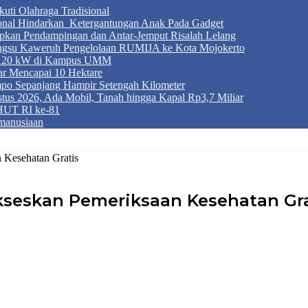
ti Olahraga Tradisional
ional Hindarkan Ketergantungan Anak Pada Gadget
apkan Pendampingan dan Antar-Jemput Risalah Lelang
ngsu Kaweruh Pengelolaan RUMIJA ke Kota Mojokerto
g 120 kW di Kampus UMM
r Mencapai 10 Hektare
mpo Sepanjang Hampir Setengah Kilometer
tus 2026, Ada Mobil, Tanah hingga Kapal Rp3,7 Miliar
HUT RI ke-81
manusiaan
 Kesehatan Gratis
ukseskan Pemeriksaan Kesehatan Gra