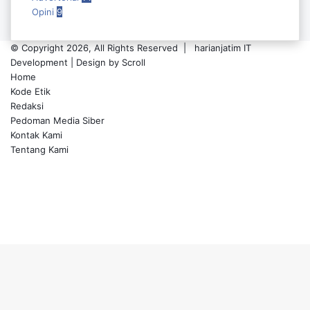
Opini
9
© Copyright 2026, All Rights Reserved |
harianjatim IT
Development
| Design by Scroll
Home
Kode Etik
Redaksi
Pedoman Media Siber
Kontak Kami
Tentang Kami
Facebook
Twitter
YouTube
Instagram
Facebook
Twitter
Pinterest
Messenger
Messenger
WhatsApp
Telegram
Back
to
top
button