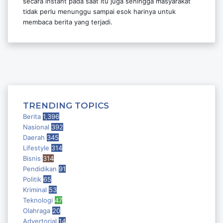
secara instant pada saat itu juga sehingga masyarakat
tidak perlu menunggu sampai esok harinya untuk
membaca berita yang terjadi.
Facebook
Twitter
YouTube
Instagram
TRENDING TOPICS
Berita
1,396
Nasional
392
Daerah
345
Lifestyle
314
Bisnis
314
Pendidikan
91
Politik
65
Kriminal
53
Teknologi
47
Olahraga
20
Advertorial
14