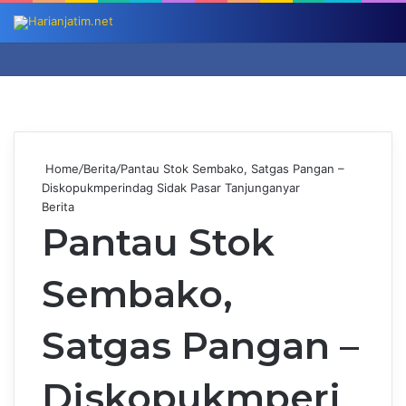
Log
Switch
Searc
M
In
skin
for
Home
/
Berita
/
Pantau Stok Sembako, Satgas Pangan –
Diskopukmperindag Sidak Pasar Tanjunganyar
Berita
Pantau Stok
Sembako,
Satgas Pangan –
Diskopukmperi