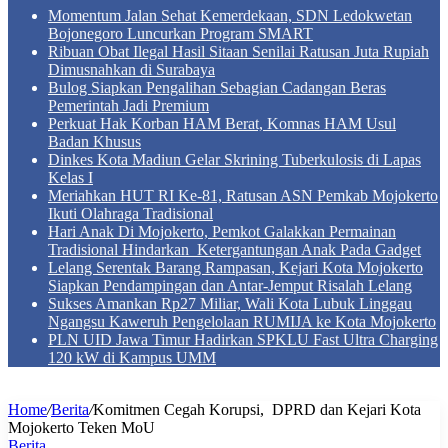
Momentum Jalan Sehat Kemerdekaan, SDN Ledokwetan
Bojonegoro Luncurkan Program SMART
Ribuan Obat Ilegal Hasil Sitaan Senilai Ratusan Juta Rupiah
Dimusnahkan di Surabaya
Bulog Siapkan Pengalihan Sebagian Cadangan Beras
Pemerintah Jadi Premium
Perkuat Hak Korban HAM Berat, Komnas HAM Usul
Badan Khusus
Dinkes Kota Madiun Gelar Skrining Tuberkulosis di Lapas
Kelas I
Meriahkan HUT RI Ke-81, Ratusan ASN Pemkab Mojokerto
Ikuti Olahraga Tradisional
Hari Anak Di Mojokerto, Pemkot Galakkan Permainan
Tradisional Hindarkan Ketergantungan Anak Pada Gadget
Lelang Serentak Barang Rampasan, Kejari Kota Mojokerto
Siapkan Pendampingan dan Antar-Jemput Risalah Lelang
Sukses Amankan Rp27 Miliar, Wali Kota Lubuk Linggau
Ngangsu Kaweruh Pengelolaan RUMIJA ke Kota Mojokerto
PLN UID Jawa Timur Hadirkan SPKLU Fast Ultra Charging
120 kW di Kampus UMM
Home
/
Berita
/
Komitmen Cegah Korupsi, DPRD dan Kejari Kota
Mojokerto Teken MoU
Berita