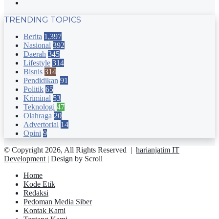
Instagram
TRENDING TOPICS
Berita
1,397
Nasional
392
Daerah
345
Lifestyle
314
Bisnis
314
Pendidikan
91
Politik
65
Kriminal
53
Teknologi
47
Olahraga
20
Advertorial
14
Opini
9
© Copyright 2026, All Rights Reserved |
harianjatim IT
Development
| Design by Scroll
Home
Kode Etik
Redaksi
Pedoman Media Siber
Kontak Kami