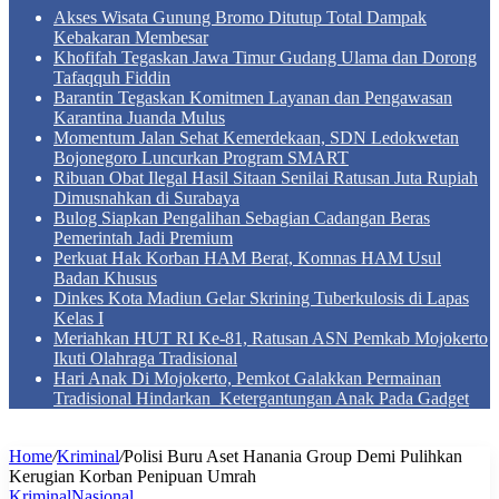
Akses Wisata Gunung Bromo Ditutup Total Dampak
Kebakaran Membesar
Khofifah Tegaskan Jawa Timur Gudang Ulama dan Dorong
Tafaqquh Fiddin
Barantin Tegaskan Komitmen Layanan dan Pengawasan
Karantina Juanda Mulus
Momentum Jalan Sehat Kemerdekaan, SDN Ledokwetan
Bojonegoro Luncurkan Program SMART
Ribuan Obat Ilegal Hasil Sitaan Senilai Ratusan Juta Rupiah
Dimusnahkan di Surabaya
Bulog Siapkan Pengalihan Sebagian Cadangan Beras
Pemerintah Jadi Premium
Perkuat Hak Korban HAM Berat, Komnas HAM Usul
Badan Khusus
Dinkes Kota Madiun Gelar Skrining Tuberkulosis di Lapas
Kelas I
Meriahkan HUT RI Ke-81, Ratusan ASN Pemkab Mojokerto
Ikuti Olahraga Tradisional
Hari Anak Di Mojokerto, Pemkot Galakkan Permainan
Tradisional Hindarkan Ketergantungan Anak Pada Gadget
Home
/
Kriminal
/
Polisi Buru Aset Hanania Group Demi Pulihkan
Kerugian Korban Penipuan Umrah
Kriminal
Nasional