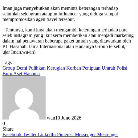
Iman juga menyebutkan akan meminta keterangan terhadap
sejumlah selebgram ataupun influencer yang diduga sempat
mempromosikan agen travel tersebut.
“Tentunya, kami juga akan mengambil keterangan terhadap para
seleb instagram yang ikut serta memberikan atau menjadi marketing
dalam hal penawaran beberapa paket umrah yang ditawarkan oleh
PT Hasanah Tama Internasional atau Hananiya Group tersebut,”
ujar Iman.wa/an)
Tags
Group Demi Pulihkan Kerugian Korban Penipuan Umrah
Polisi
Buru Aset Hanania
wan
10 June 2026
0
Share
Facebook
Twitter
LinkedIn
Pinterest
Messenger
Messenger