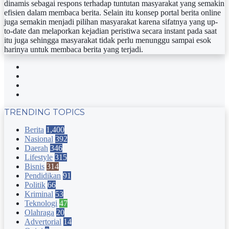
dinamis sebagai respons terhadap tuntutan masyarakat yang semakin
efisien dalam membaca berita. Selain itu konsep portal berita online
juga semakin menjadi pilihan masyarakat karena sifatnya yang up-
to-date dan melaporkan kejadian peristiwa secara instant pada saat
itu juga sehingga masyarakat tidak perlu menunggu sampai esok
harinya untuk membaca berita yang terjadi.
Facebook
Twitter
YouTube
Instagram
TRENDING TOPICS
Berita
1,400
Nasional
392
Daerah
346
Lifestyle
315
Bisnis
314
Pendidikan
91
Politik
66
Kriminal
53
Teknologi
47
Olahraga
20
Advertorial
14