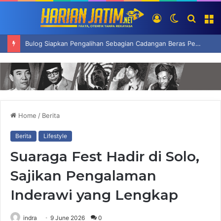
Log
Switch
Searc
M
In
skin
for
Perkuat Hak Korban HAM Berat, Komnas HAM Usul Badan Khusus
Home
/
Berita
Berita
Lifestyle
Suaraga Fest Hadir di Solo,
Sajikan Pengalaman
Inderawi yang Lengkap
indra
9 June 2026
0