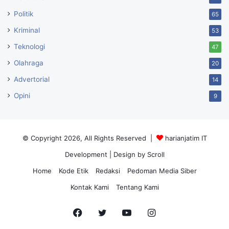
membuat Suaraga menarik, karena menghadirkan ruang di
Politik
65
mana musik, kreativitas, dan komunitas dapat bertemu
Kriminal
53
dalam satu pengalaman bersama,” tutup Laila Munaf, Co-
Teknologi
47
Founder & Trainer at SANA Studio
.(ino)
Olahraga
20
Advertorial
14
Opini
9
© Copyright 2026, All Rights Reserved |
harianjatim IT
Development
| Design by Scroll
Home
Kode Etik
Redaksi
Pedoman Media Siber
Kontak Kami
Tentang Kami
Facebook
Twitter
YouTube
Instagram