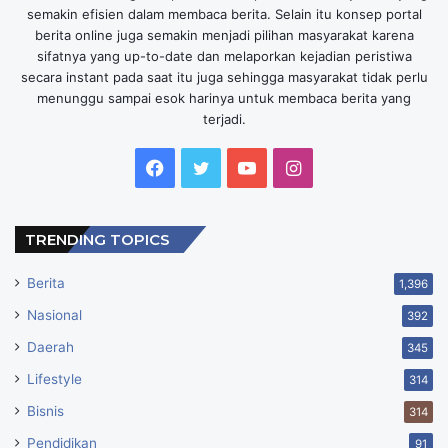
bersama Suaraga, kami ingin menghadirkan pengalaman
semakin efisien dalam membaca berita. Selain itu konsep portal
yang mengajak peserta untuk memperlambat ritme, lebih
berita online juga semakin menjadi pilihan masyarakat karena
terhubung dengan diri sendiri, serta merasakan kembali
sifatnya yang up-to-date dan melaporkan kejadian peristiwa
secara instant pada saat itu juga sehingga masyarakat tidak perlu
hubungan antara keseimbangan hidup, alam, dan warisan
menunggu sampai esok harinya untuk membaca berita yang
budaya Indonesia.”
terjadi.
Melengkapi kolaborasi tersebut, ⁠Amanda Tasning, Yoga
Facebook
Twitter
YouTube
Instagram
Teacher & Co-Founder of Houm, mengatakan, “Berlatih
yoga di ruang terbuka menghadirkan pengalaman yang
lebih dari sekadar aktivitas fisik. Di Suaraga, yoga menjadi
TRENDING TOPICS
ruang untuk terhubung dengan diri sendiri, lingkungan,
Berita
1,396
dan komunitas, sekaligus merasakan pertemuan antara
wellness, budaya, dan kreativitas dalam satu pengalaman
Nasional
392
yang bermakna.”
Daerah
345
Lifestyle
314
Gerak adalah bahasa universal yang dimiliki setiap orang.
Bisnis
314
Melalui aktivitas berbasis gerak, kita dapat membangun
koneksi yang lebih autentik dan inklusif. Itulah yang
Pendidikan
91