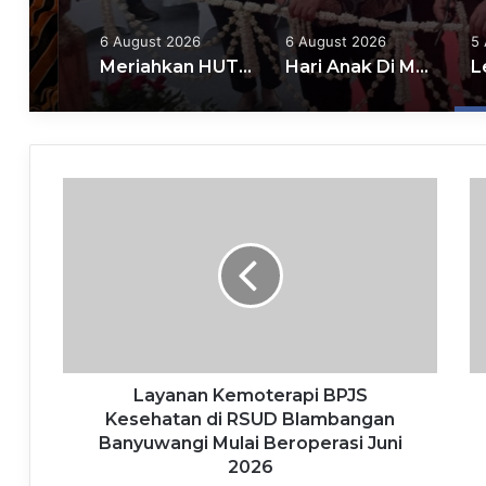
6 August 2026
6 August 2026
5
Meriahkan HUT RI Ke-81, Ratusan ASN Pemkab Mojokerto Ikuti Olahraga Tradisional
Hari Anak Di Mojokerto, Pemkot Galakkan Permainan Tradisional Hindarkan Ketergantungan Anak Pada Gadget
Layanan Kemoterapi BPJS
Kesehatan di RSUD Blambangan
Banyuwangi Mulai Beroperasi Juni
2026