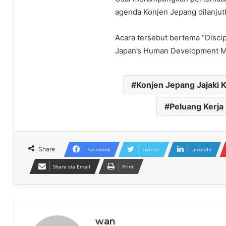
agenda Konjen Jepang dilanjutk
Acara tersebut bertema “Discip
Japan’s Human Development Mod
Konjen Jepang Jajaki 
Peluang Kerja
Share
Facebook
Twitter
LinkedIn
Share via Email
Print
wan