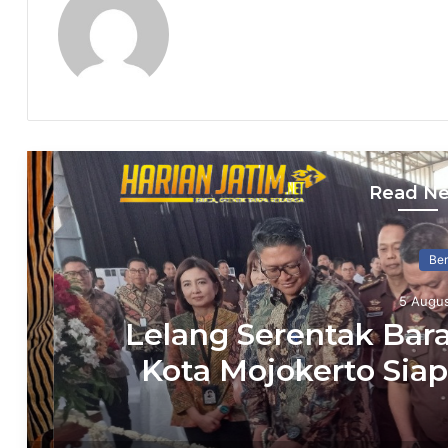
Read Ne
Berita
5 August 2
Lelang Serentak Baran
Kota Mojokerto Siap
dan Antar-Jemput 