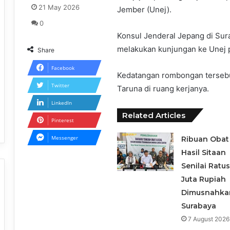
21 May 2026
Jember (Unej).
0
Konsul Jenderal Jepang di S
melakukan kunjungan ke Unej p
Share
Facebook
Kedatangan rombongan tersebut
Twitter
Taruna di ruang kerjanya.
LinkedIn
Related Articles
Pinterest
Messenger
Ribuan Obat 
Hasil Sitaan
Senilai Ratu
Juta Rupiah
Dimusnahka
Surabaya
7 August 2026