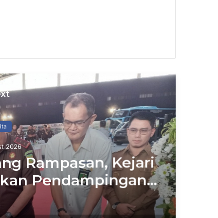
xt
026
g Rampasan, Kejari
kan Pendampingan
Risalah Lelang