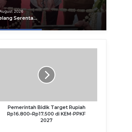
 August 2026
Lelang Serentak Barang Rampasan, Kejari Kota Mojokerto Siapkan Pendampingan dan Antar-Jemput Risalah Lelang
Pemerintah Bidik Target Rupiah
Rp16.800–Rp17.500 di KEM-PPKF
2027