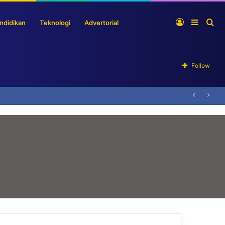
Log
Sideba
Se
ndidikan
Teknologi
Advertorial
In
for
Follow