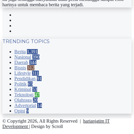
harinya untuk membaca berita yang terjadi.
Facebook
Twitter
YouTube
Instagram
TRENDING TOPICS
Berita
1,391
Nasional
390
Daerah
344
Bisnis
312
Lifestyle
311
Pendidikan
91
Politik
65
Kriminal
53
Teknologi
47
Olahraga
20
Advertorial
14
Opini
9
© Copyright 2026, All Rights Reserved |
harianjatim IT
Development
| Design by Scroll