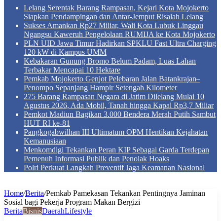
Lelang Serentak Barang Rampasan, Kejari Kota Mojokerto
Siapkan Pendampingan dan Antar-Jemput Risalah Lelang
Sukses Amankan Rp27 Miliar, Wali Kota Lubuk Linggau
Ngangsu Kaweruh Pengelolaan RUMIJA ke Kota Mojokerto
PLN UID Jawa Timur Hadirkan SPKLU Fast Ultra Charging
120 kW di Kampus UMM
Kebakaran Gunung Bromo Belum Padam, Luas Lahan
Terbakar Mencapai 10 Hektare
Pemkab Mojokerto Genjot Pelebaran Jalan Batankrajan–
Penompo Sepanjang Hampir Setengah Kilometer
275 Barang Rampasan Negara di Jatim Dilelang Mulai 10
Agustus 2026, Ada Mobil, Tanah hingga Kapal Rp3,7 Miliar
Pemkot Madiun Bagikan 3.000 Bendera Merah Putih Sambut
HUT RI ke-81
Pangkogabwilhan III Ultimatum OPM Hentikan Kejahatan
Kemanusiaan
Menkomdigi Tekankan Peran KIP Sebagai Garda Terdepan
Pemenuh Informasi Publik dan Penolak Hoaks
Polri Perkuat Langkah Preventif Jaga Keamanan Nasional
Home
/
Berita
/
Pemkab Pamekasan Tekankan Pentingnya Jaminan
Sosial bagi Pekerja Program Makan Bergizi
Berita
Bisnis
Daerah
Lifestyle