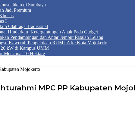
Dimusnahkan di Surabaya
ah Jadi Premium
Khusus
as I
ti Olahraga Tradisional
ional Hindarkan Ketergantungan Anak Pada Gadget
apkan Pendampingan dan Antar-Jemput Risalah Lelang
ngsu Kaweruh Pengelolaan RUMIJA ke Kota Mojokerto
g 120 kW di Kampus UMM
r Mencapai 10 Hektare
Kabupaten Mojokerto
ahturahmi MPC PP Kabupaten Mojo