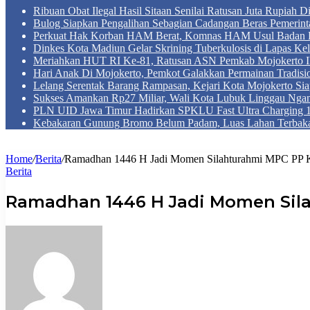
Ribuan Obat Ilegal Hasil Sitaan Senilai Ratusan Juta Rupiah 
Bulog Siapkan Pengalihan Sebagian Cadangan Beras Pemerint
Perkuat Hak Korban HAM Berat, Komnas HAM Usul Badan 
Dinkes Kota Madiun Gelar Skrining Tuberkulosis di Lapas Kel
Meriahkan HUT RI Ke-81, Ratusan ASN Pemkab Mojokerto Iku
Hari Anak Di Mojokerto, Pemkot Galakkan Permainan Tradis
Lelang Serentak Barang Rampasan, Kejari Kota Mojokerto Si
Sukses Amankan Rp27 Miliar, Wali Kota Lubuk Linggau Nga
PLN UID Jawa Timur Hadirkan SPKLU Fast Ultra Chargin
Kebakaran Gunung Bromo Belum Padam, Luas Lahan Terbaka
Home
/
Berita
/
Ramadhan 1446 H Jadi Momen Silahturahmi MPC PP 
Berita
Ramadhan 1446 H Jadi Momen Sil