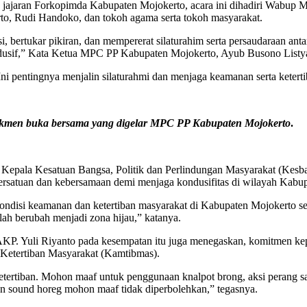
, jajaran Forkopimda Kabupaten Mojokerto, acara ini dihadiri Wabup
o, Rudi Handoko, dan tokoh agama serta tokoh masyarakat.
 bertukar pikiran, dan mempererat silaturahim serta persaudaraan anta
dusif,” Kata Ketua MPC PP Kabupaten Mojokerto, Ayub Busono List
 pentingnya menjalin silaturahmi dan menjaga keamanan serta ketert
mkmen buka bersama yang digelar MPC PP Kabupaten Mojokerto
.
 Kepala Kesatuan Bangsa, Politik dan Perlindungan Masyarakat (Kesb
rsatuan dan kebersamaan demi menjaga kondusifitas di wilayah Kabup
Kondisi keamanan dan ketertiban masyarakat di Kabupaten Mojokerto se
ah berubah menjadi zona hijau,” katanya.
AKP. Yuli Riyanto pada kesempatan itu juga menegaskan, komitmen k
Ketertiban Masyarakat (Kamtibmas).
tertiban. Mohon maaf untuk penggunaan knalpot brong, aksi perang sarun
 dan sound horeg mohon maaf tidak diperbolehkan,” tegasnya.