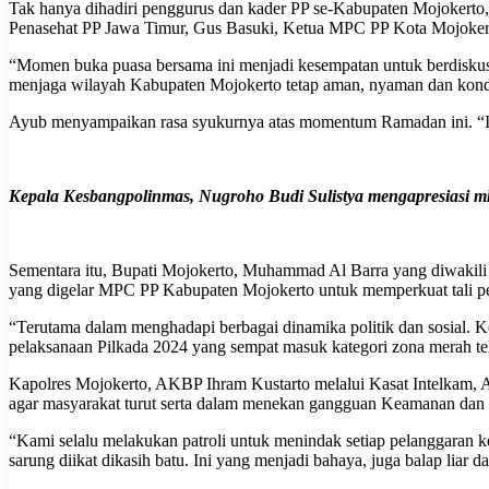
Tak hanya dihadiri penggurus dan kader PP se-Kabupaten Mojokerto
Penasehat PP Jawa Timur, Gus Basuki, Ketua MPC PP Kota Mojokert
“Momen buka puasa bersama ini menjadi kesempatan untuk berdiskusi,
menjaga wilayah Kabupaten Mojokerto tetap aman, nyaman dan kon
Ayub menyampaikan rasa syukurnya atas momentum Ramadan ini. “Ini
Kepala Kesbangpolinmas, Nugroho Budi Sulistya mengapresiasi 
Sementara itu, Bupati Mojokerto, Muhammad Al Barra yang diwakili
yang digelar MPC PP Kabupaten Mojokerto untuk memperkuat tali pe
“Terutama dalam menghadapi berbagai dinamika politik dan sosial. 
pelaksanaan Pilkada 2024 yang sempat masuk kategori zona merah tel
Kapolres Mojokerto, AKBP Ihram Kustarto melalui Kasat Intelkam, 
agar masyarakat turut serta dalam menekan gangguan Keamanan dan 
“Kami selalu melakukan patroli untuk menindak setiap pelanggaran ke
sarung diikat dikasih batu. Ini yang menjadi bahaya, juga balap liar