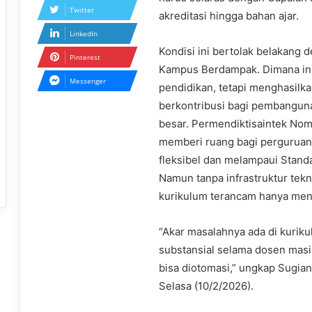
Twitter
akreditasi hingga bahan ajar.
LinkedIn
Kondisi ini bertolak belakang
Pinterest
Kampus Berdampak. Dimana ins
Messenger
pendidikan, tetapi menghasilkan
berkontribusi bagi pembangun
besar. Permendiktisaintek No
memberi ruang bagi perguruan
fleksibel dan melampaui Standa
Namun tanpa infrastruktur tek
kurikulum terancam hanya menj
“Akar masalahnya ada di kurik
substansial selama dosen masih
bisa diotomasi,” ungkap Sugia
Selasa (10/2/2026).