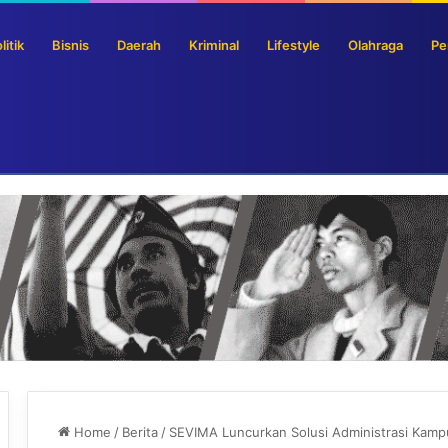
litik
Bisnis
Daerah
Kriminal
Lifestyle
Olahraga
Pe
s Pemerintah Jadi Premium
Home
/
Berita
/
SEVIMA Luncurkan Solusi Administrasi Kampu