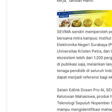
kerja,” tambah Halim.
SEVIMA sendiri memperoleh pen
bersama mitra kampus: Institut
Elektronika Negeri Surabaya (
Universitas Kristen Petra, da
ekosistem lebih dari 1.200 pergu
di publikasi saja, melainkan la
tenaga pendidik di seluruh Ind
dapat menjadi referensi bagi e
Selain Edlink Dosen Pro AI, S
Kelulusan Mahasiswa, produk hil
Teknologi Sepuluh Nopember (I
mampu mengidentifikasi mahasi