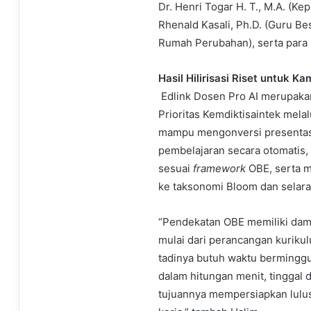
Dr. Henri Togar H. T., M.A. (Kep
Rhenald Kasali, Ph.D. (Guru B
Rumah Perubahan), serta para 
Hasil Hilirisasi Riset untuk 
Edlink Dosen Pro AI merupakan h
Prioritas Kemdiktisaintek melal
mampu mengonversi presentasi
pembelajaran secara otomatis,
sesuai
framework
OBE, serta m
ke taksonomi Bloom dan selar
“Pendekatan OBE memiliki damp
mulai dari perancangan kuriku
tadinya butuh waktu berminggu-
dalam hitungan menit, tinggal 
tujuannya mempersiapkan lulu