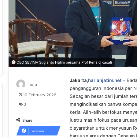
CEO SEVIMA Sugianto Halim bersama Prof Renald Kasali
Jakarta,
harianjatim.net
– Bada
indra
pengangguran Indonesia per N
10 February 2026
Sebagian besar dari jumlah ter
mengindikasikan bahwa kompet
0
kerja. Alih-alih berfokus meny
justru masih fokus pada urusa
Share
disyaratkan untuk menyusun R
Facebook
harus selaras dengan Capaian 