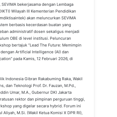
t, SEVIMA bekerjasama dengan Lembaga
IKTI) Wilayah III Kementerian Pendidikan
emdiktisaintek) akan meluncurkan SEVIMA
istem berbasis kecerdasan buatan yang
ban administratif dosen sekaligus menjadi
ulum OBE di level institusi. Peluncuran
rkshop bertajuk “Lead The Future: Memimpin
ngan Artificial Intelligence (AI) dan
tion” pada Kamis, 12 Februari 2026, di
ik Indonesia Gibran Rakabuming Raka, Wakil
s, dan Teknologi Prof. Dr. Fauzan, M.Pd.,
uddin Umar, M.A., Gubernur DKI Jakarta
tusan rektor dan pimpinan perguruan tinggi,
kshop yang digelar secara hybrid. Forum ini
 Aliyah, M.Si. (Wakil Ketua Komisi X DPR RI),