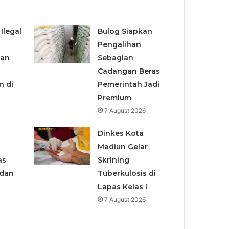
Ilegal
Bulog Siapkan
Pengalihan
san
Sebagian
Cadangan Beras
n di
Pemerintah Jadi
Premium
7 August 2026
Dinkes Kota
Madiun Gelar
as
Skrining
adan
Tuberkulosis di
Lapas Kelas I
7 August 2026