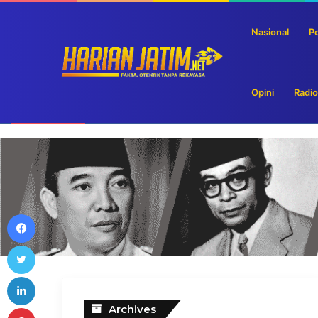
Nasional
Po
Opini
Radio
Bulog Siapkan Pengalihan Sebagian Cadangan Bera
Breaking News
Facebook
Twitter
LinkedIn
Pinterest
Archives