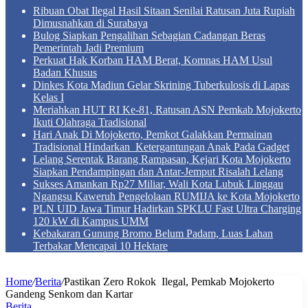
Ribuan Obat Ilegal Hasil Sitaan Senilai Ratusan Juta Rupiah
Dimusnahkan di Surabaya
Bulog Siapkan Pengalihan Sebagian Cadangan Beras
Pemerintah Jadi Premium
Perkuat Hak Korban HAM Berat, Komnas HAM Usul
Badan Khusus
Dinkes Kota Madiun Gelar Skrining Tuberkulosis di Lapas
Kelas I
Meriahkan HUT RI Ke-81, Ratusan ASN Pemkab Mojokerto
Ikuti Olahraga Tradisional
Hari Anak Di Mojokerto, Pemkot Galakkan Permainan
Tradisional Hindarkan Ketergantungan Anak Pada Gadget
Lelang Serentak Barang Rampasan, Kejari Kota Mojokerto
Siapkan Pendampingan dan Antar-Jemput Risalah Lelang
Sukses Amankan Rp27 Miliar, Wali Kota Lubuk Linggau
Ngangsu Kaweruh Pengelolaan RUMIJA ke Kota Mojokerto
PLN UID Jawa Timur Hadirkan SPKLU Fast Ultra Charging
120 kW di Kampus UMM
Kebakaran Gunung Bromo Belum Padam, Luas Lahan
Terbakar Mencapai 10 Hektare
Home
/
Berita
/
Pastikan Zero Rokok Ilegal, Pemkab Mojokerto
Gandeng Senkom dan Kartar
Berita