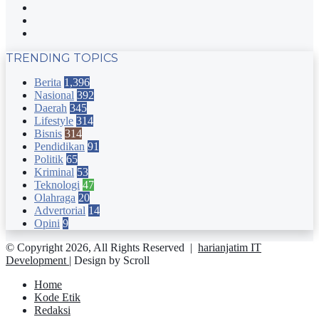
Twitter
YouTube
Instagram
TRENDING TOPICS
Berita
1,396
Nasional
392
Daerah
345
Lifestyle
314
Bisnis
314
Pendidikan
91
Politik
65
Kriminal
53
Teknologi
47
Olahraga
20
Advertorial
14
Opini
9
© Copyright 2026, All Rights Reserved |
harianjatim IT
Development
| Design by Scroll
Home
Kode Etik
Redaksi