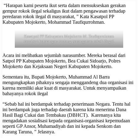
“Harapan kami peserta ikut serta dalam mensukseskan gerakan
gempur rokok ilegal sekaligus ikut dalam pengawasan terhadap
peredaran rokok ilegal di masyarakat, ” Kata Kasatpol PP
Kabupaten Mojokerto, Mohammad Taufiqurrohman.
Kasatpol PP Kabupaten Mojokerto M. Taufiqurohman
memberi keterangan tentang penanganan rokok ilegal.
Acara ini melibatkan sejumlah narasumber. Mereka berasal dari
Satpol PP Kabupaten Mojokerto, Bea Cukai Sidoarjo, Polres
Mojokerto dan Kejaksaan Negeri Kabupaten Mojokerto.
Sementara itu, Bupati Mojokerto, Muhammad Al Barra
mengungkapkan pihaknya sengaja menggandeng dua organisasi ini
karena memiliki akar kuat di masyarakat. Untuk menyampaikan
bahayanya rokok ilegal
“Sebab hal ini berdampak terhadap penerimaan Negara. Tentu hal
ini berdampak juga terhadap daerah karena kita menerima Dana
Hasil Bagi Cukai dan Tembakau (DBHCT). Karenanya kita
mengadakan sosialisasi kepada organisasi-organisasi kepemudaan
seperti GP Ansor, Muhamadiyah dan ini kepada Senkom dan
Karang Taruna, ” Jelasnya.