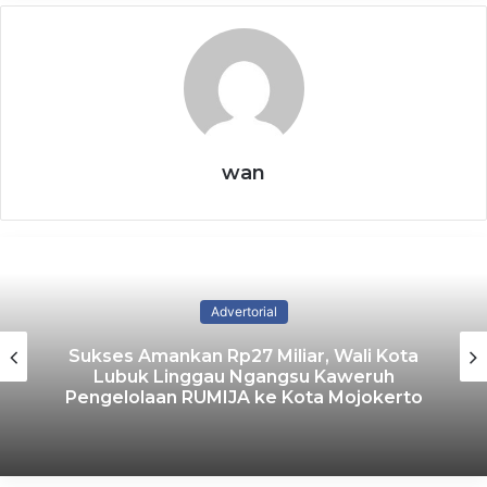
7 August 2026
Perkuat Hak Korban HAM Berat,
Komnas HAM Usul Badan Khusus
7 August 2026
wan
Dinkes Kota Madiun Gelar Skrining
Tuberkulosis di Lapas Kelas I
7 August 2026
​Korban diketahui baru saja menyelesaikan pendidikannya
Advertorial
di salah satu Sekolah Menengah Umum (SMU) Negeri 1
Sukses Amankan Rp27 Miliar, Wali Kota
Sidoarjo dan merupakan lulusan tahun ajaran 2025/2026.
Lubuk Linggau Ngangsu Kaweruh
Pengelolaan RUMIJA ke Kota Mojokerto
​Saat kejadian berlangsung, Wilda sedang berada di lantai
dua bangunan warkop bersama dua orang temannya.