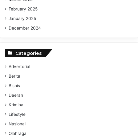
February 2025
​Diharapkan kejadian serupa tidak terulang kembali di masa
January 2025
mendatang demi keselamatan bersama.(wa/an)
December 2024
Gadis Asal Sidoarjo Meningga
Categories
Tragedi Kabel Terkelupas di Warkop
Advertorial
Berita
Bisnis
Daerah
Kriminal
Lifestyle
Nasional
Olahraga