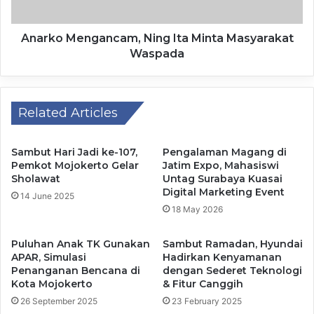
kursi.
Anarko Mengancam, Ning Ita Minta Masyarakat
​Peristiwa nahas itu terjadi secara tiba-tiba karena saat
Waspada
tersengat arus listrik, tubuh Wilda langsung menegang
kaku.
Related Articles
​Secara tak sengaja, korban menyenggol gelas berisi air
minum yang ada di atas meja.
Sambut Hari Jadi ke-107,
Pengalaman Magang di
Pemkot Mojokerto Gelar
Jatim Expo, Mahasiswi
​Air yang tumpah tersebut justru memperparah keadaan
Sholawat
Untag Surabaya Kuasai
karena berfungsi sebagai penghantar listrik tambahan,
Digital Marketing Event
14 June 2025
sehingga sengatan yang diterima korban menjadi jauh
18 May 2026
lebih hebat akibat air memperbesar konduktivitas arus.
Puluhan Anak TK Gunakan
Sambut Ramadan, Hyundai
APAR, Simulasi
Hadirkan Kenyamanan
​Melihat kejadian itu, salah satu temannya segera berusaha
Penanganan Bencana di
dengan Sederet Teknologi
memberikan pertolongan dan berupaya melepaskan Wilda
Kota Mojokerto
& Fitur Canggih
dari kursi tersebut.
26 September 2025
23 February 2025