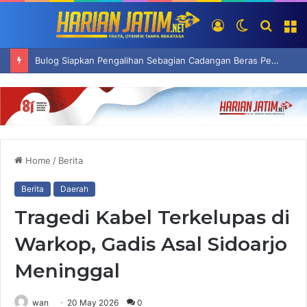
Log
Switch
Searc
M
In
skin
for
Bulog Siapkan Pengalihan Sebagian Cadangan Beras Pemerintah Jadi Premium
Home
/
Berita
Berita
Daerah
Tragedi Kabel Terkelupas di
Warkop, Gadis Asal Sidoarjo
Meninggal
wan
20 May 2026
0