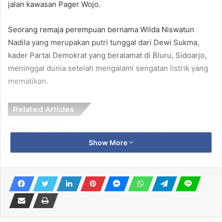
jalan kawasan Pager Wojo.
​Seorang remaja perempuan bernama Wilda Niswatun
Nadila yang merupakan putri tunggal dari Dewi Sukma,
kader Partai Demokrat yang beralamat di Bluru, Sidoarjo,
meninggal dunia setelah mengalami sengatan listrik yang
mematikan.
Related Articles
Ribuan Obat Ilegal Hasil Sitaan Senilai
Show More
Ratusan Juta Rupiah Dimusnahkan di
Surabaya
7 August 2026
Bulog Siapkan Pengalihan Sebagian
Cadangan Beras Pemerintah Jadi
Premium