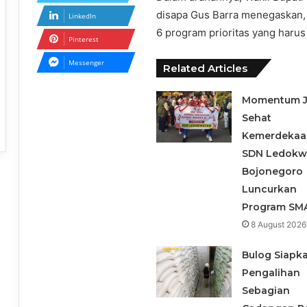
disapa Gus Barra menegaskan
LinkedIn
6 program prioritas yang harus 
Pinterest
Messenger
Related Articles
Momentum J
Sehat
Kemerdekaa
SDN Ledokw
Bojonegoro
Luncurkan
Program SM
8 August 2026
Bulog Siapk
Pengalihan
Sebagian