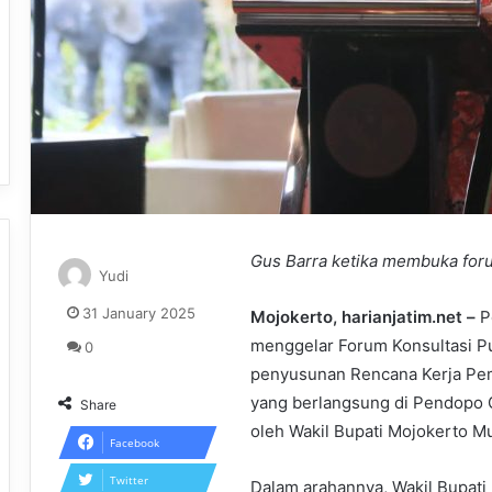
Gus Barra ketika membuka foru
Yudi
31 January 2025
Mojokerto, harianjatim.net –
P
menggelar Forum Konsultasi Pu
0
penyusunan Rencana Kerja Pem
yang berlangsung di Pendopo 
Share
oleh Wakil Bupati Mojokerto M
Facebook
Twitter
Dalam arahannya, Wakil Bupati