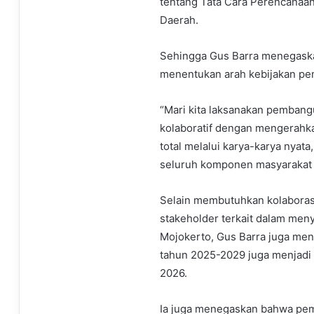
tentang Tata Cara Perencanaa
Daerah.
Sehingga Gus Barra menegaska
menentukan arah kebijakan p
“Mari kita laksanakan pemban
kolaboratif dengan mengerahkan
total melalui karya-karya nyat
seluruh komponen masyarakat 
Selain membutuhkan kolaboras
stakeholder terkait dalam m
Mojokerto, Gus Barra juga men
tahun 2025-2029 juga menjadi
2026.
Ia juga menegaskan bahwa pem