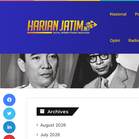
Nasional
Po
Ribuan Obat Ilegal Hasil Sitaan Senilai Ratusan Ju
Breaking News
Opini
Radio
Facebook
Twitter
Archives
LinkedIn
August 2026
Pinterest
July 2026