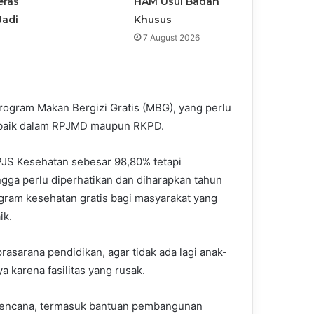
eras
HAM Usul Badan
Jadi
Khusus
7 August 2026
ogram Makan Bergizi Gratis (MBG), yang perlu
 baik dalam RPJMD maupun RKPD.
PJS Kesehatan sebesar 98,80% tetapi
ngga perlu diperhatikan dan diharapkan tahun
ogram kesehatan gratis bagi masyarakat yang
ik.
rasarana pendidikan, agar tidak ada lagi anak-
 karena fasilitas yang rusak.
encana, termasuk bantuan pembangunan