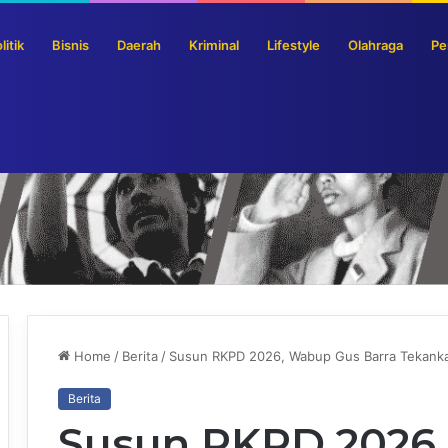
litik
Bisnis
Daerah
Kriminal
Lifestyle
Olahraga
Pe
ta Rupiah Dimusnahkan di Surabaya
Home
/
Berita
/
Susun RKPD 2026, Wabup Gus Barra Tekanka
Berita
Susun RKPD 2026